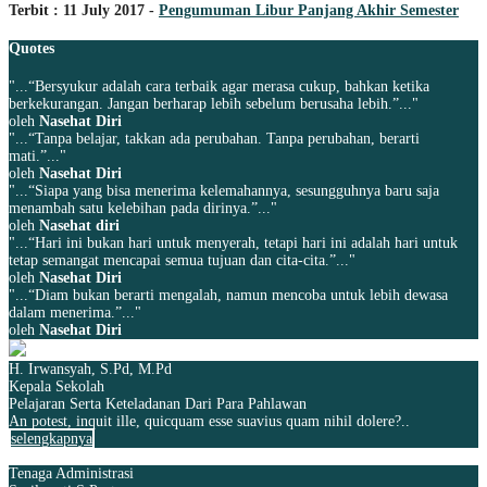
Terbit : 11 July 2017 -
Pengumuman Libur Panjang Akhir Semester
Quotes
"...“Bersyukur adalah cara terbaik agar merasa cukup, bahkan ketika
berkekurangan. Jangan berharap lebih sebelum berusaha lebih.”..."
oleh
Nasehat Diri
"...“Tanpa belajar, takkan ada perubahan. Tanpa perubahan, berarti
mati.”..."
oleh
Nasehat Diri
"...“Siapa yang bisa menerima kelemahannya, sesungguhnya baru saja
menambah satu kelebihan pada dirinya.”..."
oleh
Nasehat diri
"...“Hari ini bukan hari untuk menyerah, tetapi hari ini adalah hari untuk
tetap semangat mencapai semua tujuan dan cita-cita.”..."
oleh
Nasehat Diri
"...“Diam bukan berarti mengalah, namun mencoba untuk lebih dewasa
dalam menerima.”..."
oleh
Nasehat Diri
H. Irwansyah, S.Pd, M.Pd
Kepala Sekolah
Pelajaran Serta Keteladanan Dari Para Pahlawan
An potest, inquit ille, quicquam esse suavius quam nihil dolere?..
selengkapnya
Tenaga Administrasi