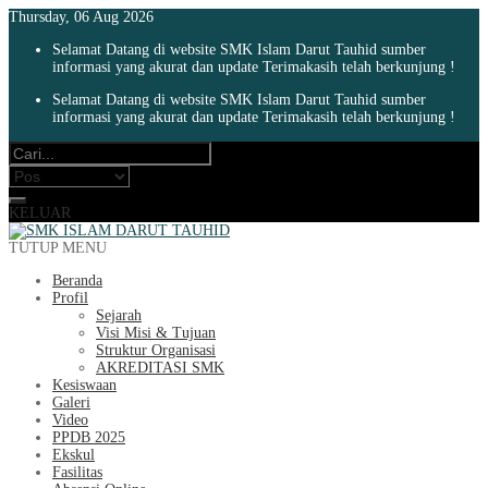
Thursday, 06 Aug 2026
Selamat Datang di website SMK Islam Darut Tauhid sumber
informasi yang akurat dan update Terimakasih telah berkunjung !
Selamat Datang di website SMK Islam Darut Tauhid sumber
informasi yang akurat dan update Terimakasih telah berkunjung !
KELUAR
TUTUP MENU
Beranda
Profil
Sejarah
Visi Misi & Tujuan
Struktur Organisasi
AKREDITASI SMK
Kesiswaan
Galeri
Video
PPDB 2025
Ekskul
Fasilitas