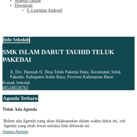
Absensi Online
Download
E-Learning Android
Info Sekolah
SMK ISLAM DARUT TAUHID TELUK
PAKEDAI
Jl, Drs. Hamzah II, Desa Teluk Pakedai Hulu, Kecamatan Teluk
Pakedai, Kabupaten Kubu Raya, Provinsi Kalimantan Barat
Kontak Sekolah
085248538763
Agenda Terbaru
Tidak Ada Agenda
Belum ada Agenda yang akan dilaksanakan dalam waktu dekat ini, cek
Agenda yang telah lewat melalui link dibawah ini
Semua Agenda