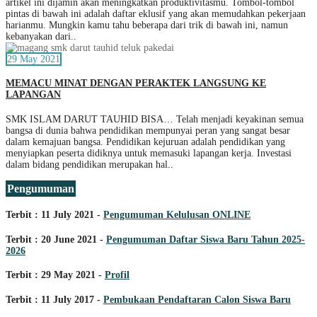
artikel ini dijamin akan meningkatkan produktivitasmu. Tombol-tombol
pintas di bawah ini adalah daftar eklusif yang akan memudahkan pekerjaan
harianmu. Mungkin kamu tahu beberapa dari trik di bawah ini, namun
kebanyakan dari..
29 May 2021
MEMACU MINAT DENGAN PERAKTEK LANGSUNG KE
LAPANGAN
SMK ISLAM DARUT TAUHID BISA… Telah menjadi keyakinan semua
bangsa di dunia bahwa pendidikan mempunyai peran yang sangat besar
dalam kemajuan bangsa. Pendidikan kejuruan adalah pendidikan yang
menyiapkan peserta didiknya untuk memasuki lapangan kerja. Investasi
dalam bidang pendidikan merupakan hal..
Pengumuman
Terbit : 11 July 2021 -
Pengumuman Kelulusan ONLINE
Terbit : 20 June 2021 -
Pengumuman Daftar Siswa Baru Tahun 2025-
2026
Terbit : 29 May 2021 -
Profil
Terbit : 11 July 2017 -
Pembukaan Pendaftaran Calon Siswa Baru