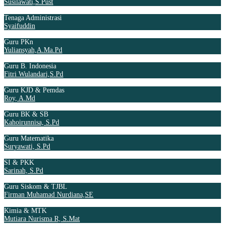
Susilawati,S.Pust
Tenaga Administrasi
Syaifuddin
Guru PKn
Yuliansyah,A.Ma.Pd
Guru B. Indonesia
Fitri Wulandari,S.Pd
Guru KJD & Pemdas
Roy, A.Md
Guru BK & SB
Kahoirunnisa, S.Pd
Guru Matematika
Suryawati, S.Pd
SI & PKK
Sarinah, S.Pd
Guru Siskom & TJBL
Firman Muhamad Nurdiana,SE
Kimia & MTK
Mutiara Nurisma R, S.Mat