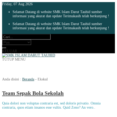
Friday, 07 Aug 2026
Selamat Datang di website SMK Islam Darut Tauhid sumber
informasi yang akurat dan update Terimakasih telah berkunjung !
Selamat Datang di website SMK Islam Darut Tauhid sumber
informasi yang akurat dan update Terimakasih telah berkunjung !
KELUAR
TUTUP MENU
Kegiatan
Anda disini :
Beranda
-
Ekskul
Team Sepak Bola Sekolah
Quia dolori non voluptas contraria est, sed doloris privatio. Omnia
contraria, quos etiam insanos esse vultis. Quid Zeno? An vero..