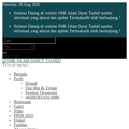
Saturday, 08 Aug 2026
Selamat Datang di website SMK Islam Darut Tauhid sumber
informasi yang akurat dan update Terimakasih telah berkunjung !
Selamat Datang di website SMK Islam Darut Tauhid sumber
informasi yang akurat dan update Terimakasih telah berkunjung !
KELUAR
TUTUP MENU
Beranda
Profil
Sejarah
Visi Misi & Tujuan
Struktur Organisasi
AKREDITASI SMK
Kesiswaan
Galeri
Video
PPDB 2025
Ekskul
Fasilitas