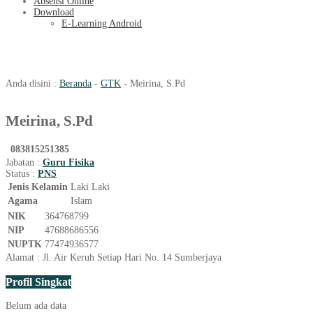
Absensi Online
Download
E-Learning Android
Meirina, S.Pd
Anda disini :
Beranda
-
GTK
-
Meirina, S.Pd
Meirina, S.Pd
083815251385
Jabatan :
Guru Fisika
Status :
PNS
Jenis Kelamin
Laki Laki
Agama
Islam
NIK
364768799
NIP
47688686556
NUPTK
77474936577
Alamat : Jl. Air Keruh Setiap Hari No. 14 Sumberjaya
Profil Singkat
Belum ada data