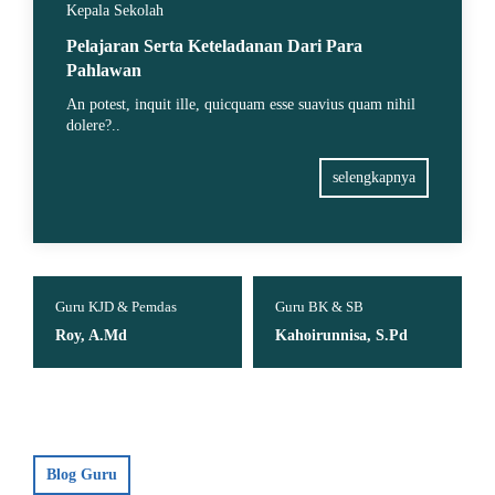
Kepala Sekolah
Pelajaran Serta Keteladanan Dari Para
Pahlawan
An potest, inquit ille, quicquam esse suavius quam nihil
dolere?..
selengkapnya
mdas
Guru BK & SB
Guru Matematika
Kahoirunnisa, S.Pd
Suryawati, S.Pd
Blog Guru