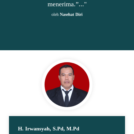
."
berkekurangan. Jangan berhara
sebelum berusaha lebih.”..
i
oleh
Nasehat Diri
H. Irwansyah, S.Pd, M.Pd