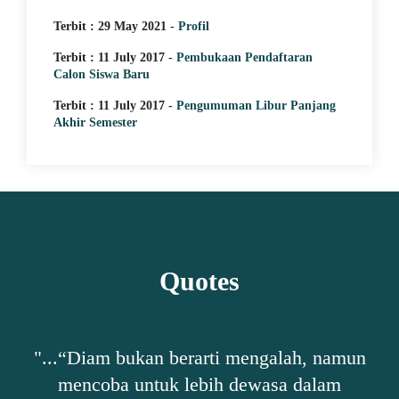
AN
JUARA 1 MINI SOCCER
 KE
TURNAMENT KATAGORI
Terbit : 29 May 2021 -
Profil
SMA/SMK
Terbit : 11 July 2017 -
Pembukaan Pendaftaran
Calon Siswa Baru
Terbit : 11 July 2017 -
Pengumuman Libur Panjang
Akhir Semester
Quotes
mengalah, namun
"...“Bersyukur adalah cara terb
ewasa dalam
merasa cukup, bahkan ket