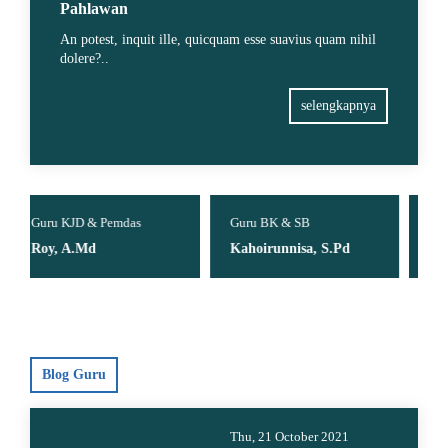
Pahlawan
An potest, inquit ille, quicquam esse suavius quam nihil
dolere?..
selengkapnya
mdas
Guru BK & SB
Guru Matematika
Kahoirunnisa, S.Pd
Suryawati, S.Pd
Blog Guru
Thu, 21 October 2021