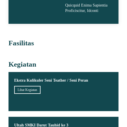
Quicquid Enima Sapientia
Proficiscitur, Idconti
Fasilitas
Kegiatan
Ekstra Kulikuler Seni Teather / Seni Peran
Lihat Kegiatan
Ultah SMKI Darut Tauhid ke 3