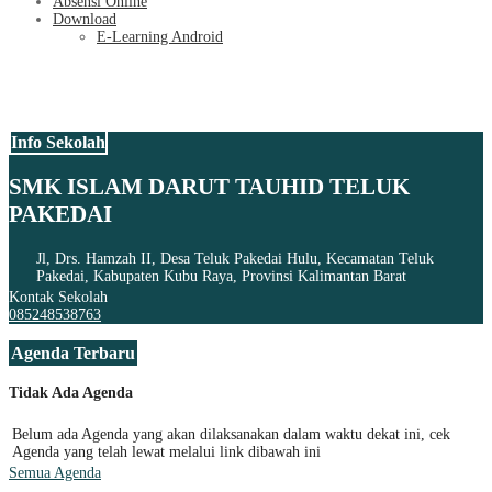
Absensi Online
Download
E-Learning Android
Info Sekolah
SMK ISLAM DARUT TAUHID TELUK
PAKEDAI
Jl, Drs. Hamzah II, Desa Teluk Pakedai Hulu, Kecamatan Teluk
Pakedai, Kabupaten Kubu Raya, Provinsi Kalimantan Barat
Kontak Sekolah
085248538763
Agenda Terbaru
Tidak Ada Agenda
Belum ada Agenda yang akan dilaksanakan dalam waktu dekat ini, cek
Agenda yang telah lewat melalui link dibawah ini
Semua Agenda