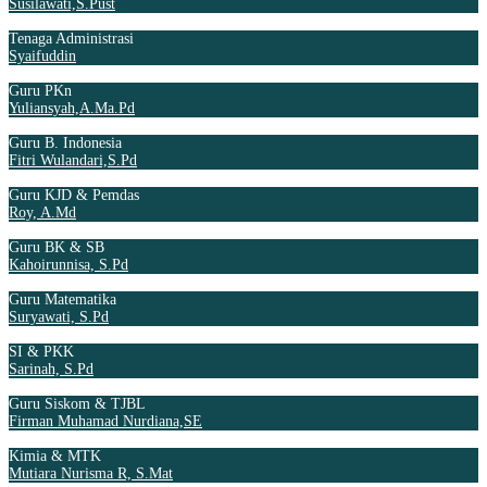
Susilawati,S.Pust
Tenaga Administrasi
Syaifuddin
Guru PKn
Yuliansyah,A.Ma.Pd
Guru B. Indonesia
Fitri Wulandari,S.Pd
Guru KJD & Pemdas
Roy, A.Md
Guru BK & SB
Kahoirunnisa, S.Pd
Guru Matematika
Suryawati, S.Pd
SI & PKK
Sarinah, S.Pd
Guru Siskom & TJBL
Firman Muhamad Nurdiana,SE
Kimia & MTK
Mutiara Nurisma R, S.Mat