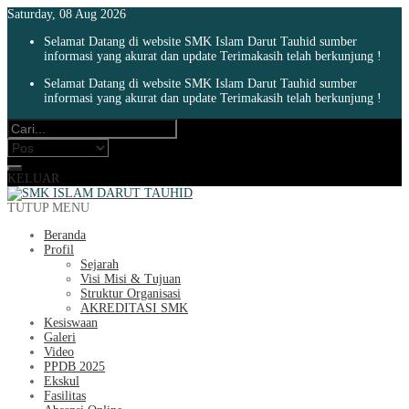
Saturday, 08 Aug 2026
Selamat Datang di website SMK Islam Darut Tauhid sumber
informasi yang akurat dan update Terimakasih telah berkunjung !
Selamat Datang di website SMK Islam Darut Tauhid sumber
informasi yang akurat dan update Terimakasih telah berkunjung !
KELUAR
TUTUP MENU
Beranda
Profil
Sejarah
Visi Misi & Tujuan
Struktur Organisasi
AKREDITASI SMK
Kesiswaan
Galeri
Video
PPDB 2025
Ekskul
Fasilitas