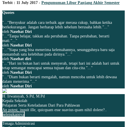
Terbit : 11 July 2017 -
Pengumuman Libur Panjang Akhir Semester
Quotes
"...“Bersyukur adalah cara terbaik agar merasa cukup, bahkan ketika
berkekurangan. Jangan berharap lebih sebelum berusaha lebih.”..."
oleh
Nasehat Diri
"...“Tanpa belajar, takkan ada perubahan. Tanpa perubahan, berarti
mati.”..."
oleh
Nasehat Diri
"...“Siapa yang bisa menerima kelemahannya, sesungguhnya baru saja
menambah satu kelebihan pada dirinya.”..."
oleh
Nasehat diri
"...“Hari ini bukan hari untuk menyerah, tetapi hari ini adalah hari untuk
tetap semangat mencapai semua tujuan dan cita-cita.”..."
oleh
Nasehat Diri
"...“Diam bukan berarti mengalah, namun mencoba untuk lebih dewasa
dalam menerima.”..."
oleh
Nasehat Diri
H. Irwansyah, S.Pd, M.Pd
Kepala Sekolah
Pelajaran Serta Keteladanan Dari Para Pahlawan
An potest, inquit ille, quicquam esse suavius quam nihil dolere?..
selengkapnya
Tenaga Administrasi