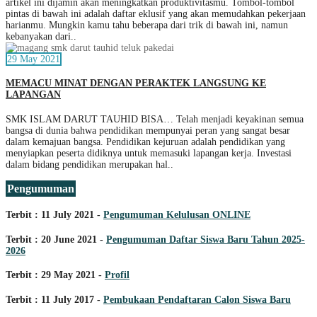
artikel ini dijamin akan meningkatkan produktivitasmu. Tombol-tombol
pintas di bawah ini adalah daftar eklusif yang akan memudahkan pekerjaan
harianmu. Mungkin kamu tahu beberapa dari trik di bawah ini, namun
kebanyakan dari..
29 May 2021
MEMACU MINAT DENGAN PERAKTEK LANGSUNG KE
LAPANGAN
SMK ISLAM DARUT TAUHID BISA… Telah menjadi keyakinan semua
bangsa di dunia bahwa pendidikan mempunyai peran yang sangat besar
dalam kemajuan bangsa. Pendidikan kejuruan adalah pendidikan yang
menyiapkan peserta didiknya untuk memasuki lapangan kerja. Investasi
dalam bidang pendidikan merupakan hal..
Pengumuman
Terbit : 11 July 2021 -
Pengumuman Kelulusan ONLINE
Terbit : 20 June 2021 -
Pengumuman Daftar Siswa Baru Tahun 2025-
2026
Terbit : 29 May 2021 -
Profil
Terbit : 11 July 2017 -
Pembukaan Pendaftaran Calon Siswa Baru