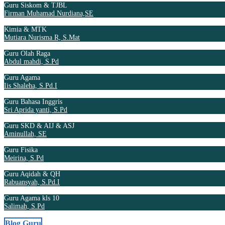
Guru Siskom & TJBL
Firman Muhamad Nurdiana,SE
Kimia & MTK
Mutiara Nurisma R, S.Mat
Guru Olah Raga
Abdul mahdi, S.Pd
Guru Agama
Iis Shaleha, S.Pd.I
Guru Bahasa Inggris
Sri Aprida yanti, S.Pd
Guru SKD & AIJ & ASJ
Aminullah, SE
Guru Fisika
Meirina, S.Pd
Guru Aqidah & QH
Rabuansyah, S.Pd.I
Guru Agama kls 10
Salimah, S.Pd
Blog Guru