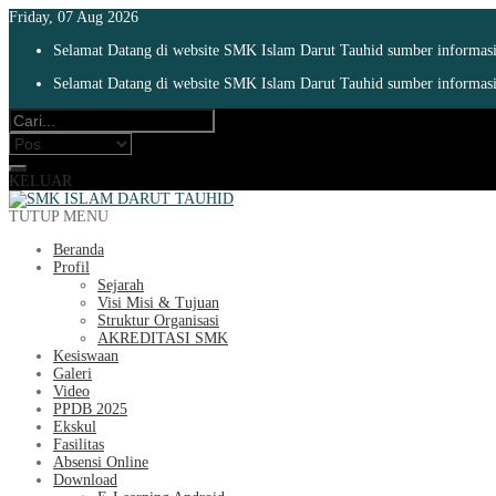
Friday, 07 Aug 2026
Selamat Datang di website SMK Islam Darut Tauhid sumber informasi 
Selamat Datang di website SMK Islam Darut Tauhid sumber informasi 
KELUAR
TUTUP MENU
Beranda
Profil
Sejarah
Visi Misi & Tujuan
Struktur Organisasi
AKREDITASI SMK
Kesiswaan
Galeri
Video
PPDB 2025
Ekskul
Fasilitas
Absensi Online
Download