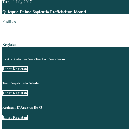
Tue, 11 July 2017
Quicquid Enima Sapientia Proficiscitur, Idconti
Fasilitas
Kegiatan
Ekstra Kulikuler Seni Teather / Seni Peran
Lihat Kegiatan
Team Sepak Bola Sekolah
Lihat Kegiatan
Kegiatan 17 Agustus Ke 73
Lihat Kegiatan