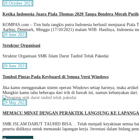
18 October 2021
Ketika Indonesia Juara Piala Thomas 2020 Tanpa Bendera Merah Putih
KOMPAS.com – Tim bulu tangkis putra Indonesia berhasil menjuarai Piala Th
Aarhus, Denmark, Minggu (17/10/2021) malam WIB. Hasilnya, Indonesia m
20 June 2021
Struktur Organisasi
Struktur Organisasi SMK Islam Darut Tauhid Teluk Pakedai
20 June 2021
Tombol Pintas Pada Keyboard di Semua Versi Windows
Jika kamu menggunakan sistem operasi Windows setiap harinya, maka artikel
Mungkin kamu tahu beberapa dari trik di bawah ini, namun kebanyakan dari.
29 May 2021
MEMACU MINAT DENGAN PERAKTEK LANGSUNG KE LAPANG
SMK ISLAM DARUT TAUHID BISA… Telah menjadi keyakinan semua bangsa di
peserta didiknya untuk memasuki lapangan kerja. Investasi dalam bidang pen