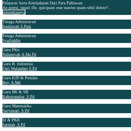
Pelajaran Serta Keteladanan Dari Para Pahlawan
An potest, inquit ille, quicquam esse suavius quam nihil dolere?..
selengkapnya
Tenaga Administrasi
Susilawati,S.Pust
Tenaga Administrasi
Syaifuddin
Guru PKn
Yuliansyah,A.Ma.Pd
Guru B. Indonesia
Fitri Wulandari,S.Pd
Guru KJD & Pemdas
Roy, A.Md
Guru BK & SB
Kahoirunnisa, S.Pd
Guru Matematika
Suryawati, S.Pd
SI & PKK
Sarinah, S.Pd