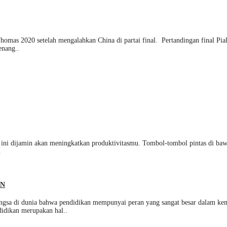
omas 2020 setelah mengalahkan China di partai final. Pertandingan final Pia
enang..
 ini dijamin akan meningkatkan produktivitasmu. Tombol-tombol pintas di baw
.
AN
 dunia bahwa pendidikan mempunyai peran yang sangat besar dalam kemaju
didikan merupakan hal..