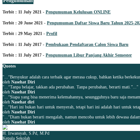
Pengumuman
Terbit : 11 July 2021 -
Pengumuman Kelulusan ONLINE
Terbit : 20 June 2021 -
Pengumuman Daftar Siswa Baru Tahun 2025-20
Terbit : 29 May 2021 -
Profil
Terbit : 11 July 2017 -
Pembukaan Pendaftaran Calon Siswa Baru
Terbit : 11 July 2017 -
Pengumuman Libur Panjang Akhir Semester
Quotes
"...“Bersyukur adalah cara terbaik agar merasa cukup, bahkan ketika berkekur
oleh
Nasehat Diri
"...“Tanpa belajar, takkan ada perubahan. Tanpa perubahan, berarti mati.”..."
oleh
Nasehat Diri
"...“Siapa yang bisa menerima kelemahannya, sesungguhnya baru saja menamba
oleh
Nasehat diri
"...“Hari ini bukan hari untuk menyerah, tetapi hari ini adalah hari untuk tet
oleh
Nasehat Diri
"...“Diam bukan berarti mengalah, namun mencoba untuk lebih dewasa dalam
oleh
Nasehat Diri
H. Irwansyah, S.Pd, M.Pd
Kepala Sekolah