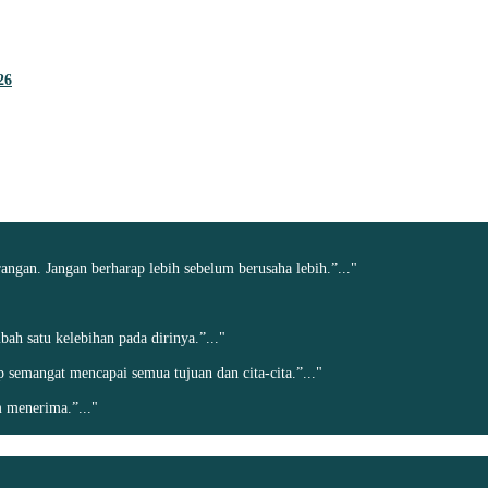
26
angan. Jangan berharap lebih sebelum berusaha lebih.”..."
h satu kelebihan pada dirinya.”..."
ap semangat mencapai semua tujuan dan cita-cita.”..."
 menerima.”..."