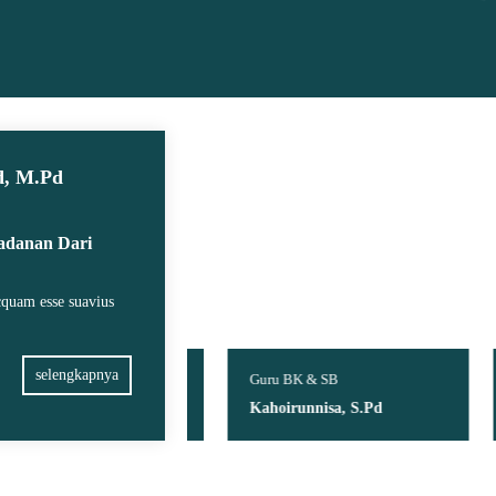
d, M.Pd
ladanan Dari
icquam esse suavius
selengkapnya
D & Pemdas
Guru BK & SB
Gur
Md
Kahoirunnisa, S.Pd
Su