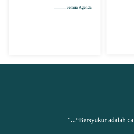
Semua Agenda
"...“Bersyukur adalah cara terbaik agar m