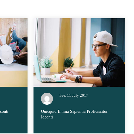
Tue, 11 July 2017
conti
Quicquid Enima Sapientia Proficiscitur,
Idconti