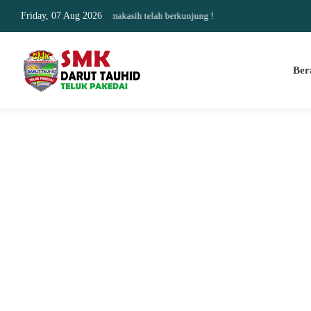
akurat dan update Terimakasih telah berkunjung !
Friday, 07 Aug 2026
Ber