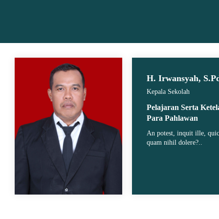
H. Irwansyah, S.P
Kepala Sekolah
Pelajaran Serta Kete
Para Pahlawan
An potest, inquit ille, qu
quam nihil dolere?..
Guru B. Indonesia
Guru KJ
A.Ma.Pd
Fitri Wulandari,S.Pd
Roy, A.