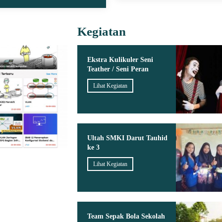
Kegiatan
Ekstra Kulikuler Seni
Teather / Seni Peran
Lihat Kegiatan
Ultah SMKI Darut Tauhid
ke 3
Lihat Kegiatan
Team Sepak Bola Sekolah