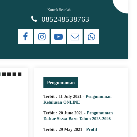
Kontak Sekolah
085248538763
Pengumuman
20 June 2021
Struktur Organisasi
Terbit : 11 July 2021 -
Pengumuman
Kelulusan ONLINE
Struktur Organisasi SMK Islam D
Terbit : 20 June 2021 -
Pengumuman
Teluk Pakedai
Daftar Siswa Baru Tahun 2025-2026
Terbit : 29 May 2021 -
Profil