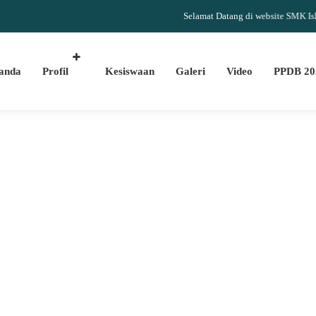
Selamat Datang di website SMK Islam Dar
anda
Profil
Kesiswaan
Galeri
Video
PPDB 20