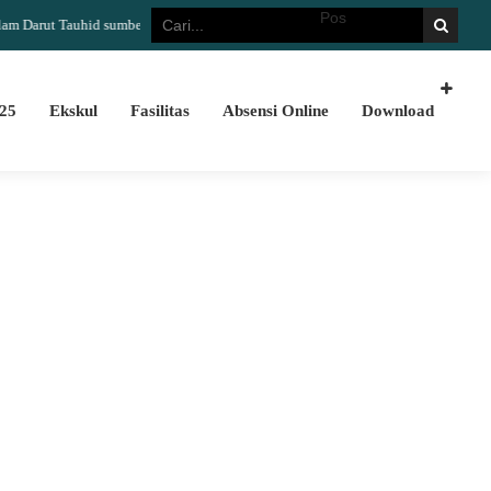
ut Tauhid sumber informasi yang akurat dan update Terimakasih telah berkunjung 
25
Ekskul
Fasilitas
Absensi Online
Download