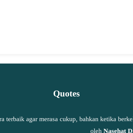
setelah mengalahkan China di partai final.
Pertandingan final Piala Thomas 2020 antara
Indonesia dan China berlangsung di Ceres Arena,
Aarhus, Denmark, Minggu (17/10/2021) malam
WIB. Hasilnya, Indonesia menang..
Quotes
erasa cukup, bahkan ketika berkekurangan. Jangan b
oleh
Nasehat Diri