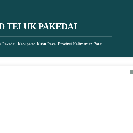
D TELUK PAKEDAI
k Pakedai, Kabupaten Kubu Raya, Provinsi Kalimantan Barat
2025
18 October 2021
 1 MINI SOCCER
Ketika Indonesia Juara Piala
AMENT KATAGORI
Thomas 2020 Tanpa Bendera
SMK
Merah Putih
KOMPAS.com – Tim bulu tangkis putra
Indonesia berhasil menjuarai Piala Thomas 2020