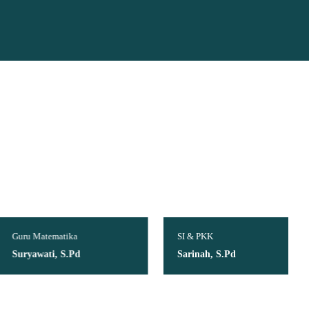
u Matematika
SI & PKK
ryawati, S.Pd
Sarinah, S.Pd