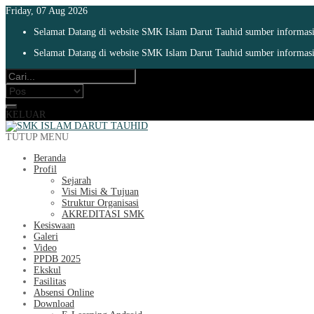
Friday, 07 Aug 2026
Selamat Datang di website SMK Islam Darut Tauhid sumber informasi 
Selamat Datang di website SMK Islam Darut Tauhid sumber informasi 
KELUAR
TUTUP MENU
Beranda
Profil
Sejarah
Visi Misi & Tujuan
Struktur Organisasi
AKREDITASI SMK
Kesiswaan
Galeri
Video
PPDB 2025
Ekskul
Fasilitas
Absensi Online
Download