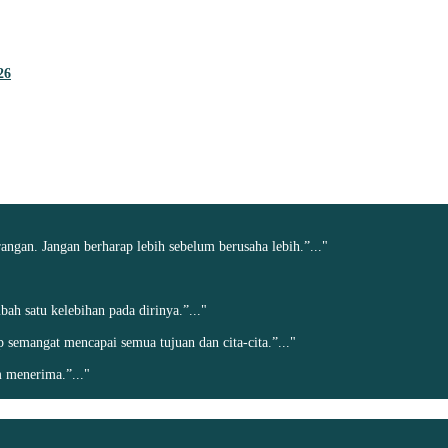
26
angan. Jangan berharap lebih sebelum berusaha lebih.”..."
h satu kelebihan pada dirinya.”..."
ap semangat mencapai semua tujuan dan cita-cita.”..."
 menerima.”..."