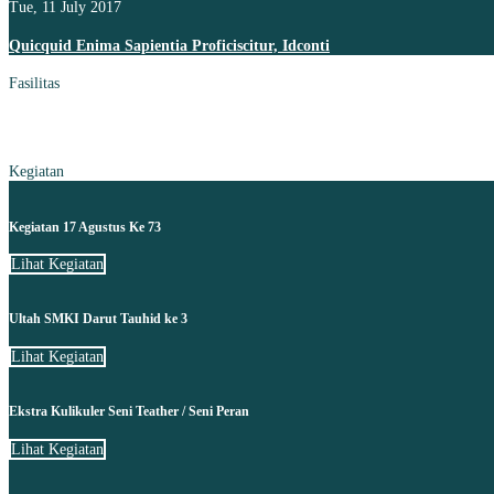
Tue, 11 July 2017
Quicquid Enima Sapientia Proficiscitur, Idconti
Fasilitas
Kegiatan
Kegiatan 17 Agustus Ke 73
Lihat Kegiatan
Ultah SMKI Darut Tauhid ke 3
Lihat Kegiatan
Ekstra Kulikuler Seni Teather / Seni Peran
Lihat Kegiatan