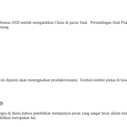
omas 2020 setelah mengalahkan China di partai final. Pertandingan final Pia
enang..
 ini dijamin akan meningkatkan produktivitasmu. Tombol-tombol pintas di baw
.
AN
 dunia bahwa pendidikan mempunyai peran yang sangat besar dalam kemaju
didikan merupakan hal..