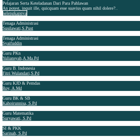
Pelajaran Serta Keteladanan Dari Para Pahlawan
An potest, inquit ille, quicquam esse suavius quam nihil dolere?..
selengkapnya
Tenaga Administrasi
Susilawati,S.Pust
Tenaga Administrasi
Syaifuddin
Guru PKn
Yuliansyah,A.Ma.Pd
Guru B. Indonesia
Fitri Wulandari,S.Pd
Guru KJD & Pemdas
Roy, A.Md
Guru BK & SB
Kahoirunnisa, S.Pd
Guru Matematika
Suryawati, S.Pd
SI & PKK
Sarinah, S.Pd