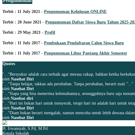
Pengumuman
Terbit : 11 July 2021 -
Pengumuman Kelulusan ONLINE
Terbit : 20 June 2021 -
Pengumuman Daftar Siswa Baru Tahun 2025-20
Terbit : 29 May 2021 -
Profil
Terbit : 11 July 2017 -
Pembukaan Pendaftaran Calon Siswa Baru
Terbit : 11 July 2017 -
Pengumuman Libur Panjang Akhir Semester
Quotes
"...“Bersyukur adalah cara terbaik agar merasa cukup, bahkan ketika berkekur
oleh
Nasehat Diri
"...“Tanpa belajar, takkan ada perubahan. Tanpa perubahan, berarti mati.”..."
oleh
Nasehat Diri
"...“Siapa yang bisa menerima kelemahannya, sesungguhnya baru saja menamba
oleh
Nasehat diri
"...“Hari ini bukan hari untuk menyerah, tetapi hari ini adalah hari untuk tet
oleh
Nasehat Diri
"...“Diam bukan berarti mengalah, namun mencoba untuk lebih dewasa dalam
oleh
Nasehat Diri
H. Irwansyah, S.Pd, M.Pd
Kepala Sekolah