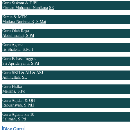
Guru Siskom & TJBL
Firman Muhamad Nurdiana,SE
Kimia & MTK
Mutiara Nurisma R, S.Mat
Guru Olah Raga
Abdul mahdi, S.Pd
Guru Agama
Iis Shaleha, S.Pd.I
Guru Bahasa Inggris
Sri Aprida yanti, S.Pd
Guru SKD & AIJ & ASJ
Aminullah, SE
Guru Fisika
Meirina, S.Pd
Guru Aqidah & QH
Rabuansyah, S.Pd.I
Guru Agama kls 10
Salimah, S.Pd
Blog Guru