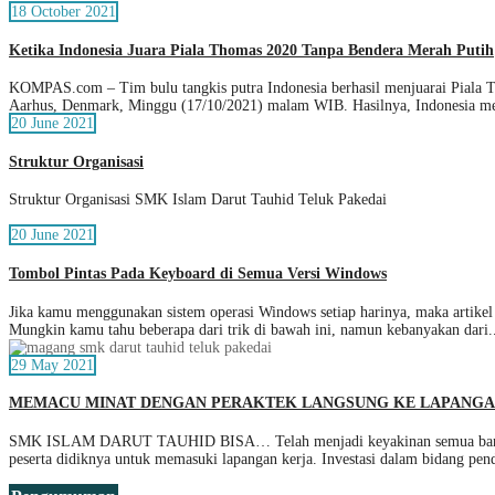
18 October 2021
Ketika Indonesia Juara Piala Thomas 2020 Tanpa Bendera Merah Putih
KOMPAS.com – Tim bulu tangkis putra Indonesia berhasil menjuarai Piala Th
Aarhus, Denmark, Minggu (17/10/2021) malam WIB. Hasilnya, Indonesia m
20 June 2021
Struktur Organisasi
Struktur Organisasi SMK Islam Darut Tauhid Teluk Pakedai
20 June 2021
Tombol Pintas Pada Keyboard di Semua Versi Windows
Jika kamu menggunakan sistem operasi Windows setiap harinya, maka artikel
Mungkin kamu tahu beberapa dari trik di bawah ini, namun kebanyakan dari.
29 May 2021
MEMACU MINAT DENGAN PERAKTEK LANGSUNG KE LAPANG
SMK ISLAM DARUT TAUHID BISA… Telah menjadi keyakinan semua bangsa di
peserta didiknya untuk memasuki lapangan kerja. Investasi dalam bidang pen