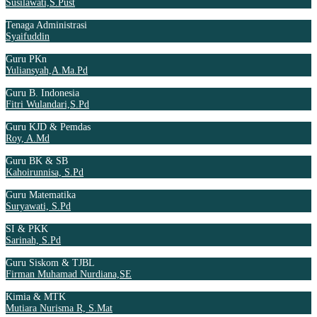
Susilawati,S.Pust
Tenaga Administrasi
Syaifuddin
Guru PKn
Yuliansyah,A.Ma.Pd
Guru B. Indonesia
Fitri Wulandari,S.Pd
Guru KJD & Pemdas
Roy, A.Md
Guru BK & SB
Kahoirunnisa, S.Pd
Guru Matematika
Suryawati, S.Pd
SI & PKK
Sarinah, S.Pd
Guru Siskom & TJBL
Firman Muhamad Nurdiana,SE
Kimia & MTK
Mutiara Nurisma R, S.Mat