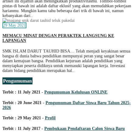
artikel ini dijamin akan meningkatkan produktivitasmu. Tombol-tombol
pintas di bawah ini adalah daftar eklusif yang akan memudahkan pekerjaan
harianmu. Mungkin kamu tahu beberapa dari trik di bawah ini, namun
kebanyakan dari..
29 May 2021
MEMACU MINAT DENGAN PERAKTEK LANGSUNG KE
LAPANGAN
SMK ISLAM DARUT TAUHID BISA… Telah menjadi keyakinan semua
bangsa di dunia bahwa pendidikan mempunyai peran yang sangat besar
dalam kemajuan bangsa. Pendidikan kejuruan adalah pendidikan yang
menyiapkan peserta didiknya untuk memasuki lapangan kerja. Investasi
dalam bidang pendidikan merupakan hal..
Pengumuman
Terbit : 11 July 2021 -
Pengumuman Kelulusan ONLINE
Terbit : 20 June 2021 -
Pengumuman Daftar Siswa Baru Tahun 2025-
2026
Terbit : 29 May 2021 -
Profil
Terbit : 11 July 2017 -
Pembukaan Pendaftaran Calon Siswa Baru