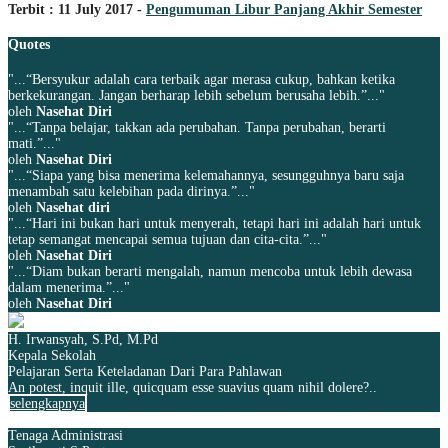
Terbit : 11 July 2017 -
Pengumuman Libur Panjang Akhir Semester
Quotes
"...“Bersyukur adalah cara terbaik agar merasa cukup, bahkan ketika
berkekurangan. Jangan berharap lebih sebelum berusaha lebih.”..."
oleh
Nasehat Diri
"...“Tanpa belajar, takkan ada perubahan. Tanpa perubahan, berarti
mati.”..."
oleh
Nasehat Diri
"...“Siapa yang bisa menerima kelemahannya, sesungguhnya baru saja
menambah satu kelebihan pada dirinya.”..."
oleh
Nasehat diri
"...“Hari ini bukan hari untuk menyerah, tetapi hari ini adalah hari untuk
tetap semangat mencapai semua tujuan dan cita-cita.”..."
oleh
Nasehat Diri
"...“Diam bukan berarti mengalah, namun mencoba untuk lebih dewasa
dalam menerima.”..."
oleh
Nasehat Diri
H. Irwansyah, S.Pd, M.Pd
Kepala Sekolah
Pelajaran Serta Keteladanan Dari Para Pahlawan
An potest, inquit ille, quicquam esse suavius quam nihil dolere?..
selengkapnya
Tenaga Administrasi