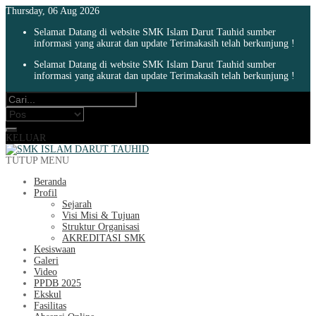
Thursday, 06 Aug 2026
Selamat Datang di website SMK Islam Darut Tauhid sumber
informasi yang akurat dan update Terimakasih telah berkunjung !
Selamat Datang di website SMK Islam Darut Tauhid sumber
informasi yang akurat dan update Terimakasih telah berkunjung !
KELUAR
TUTUP MENU
Beranda
Profil
Sejarah
Visi Misi & Tujuan
Struktur Organisasi
AKREDITASI SMK
Kesiswaan
Galeri
Video
PPDB 2025
Ekskul
Fasilitas