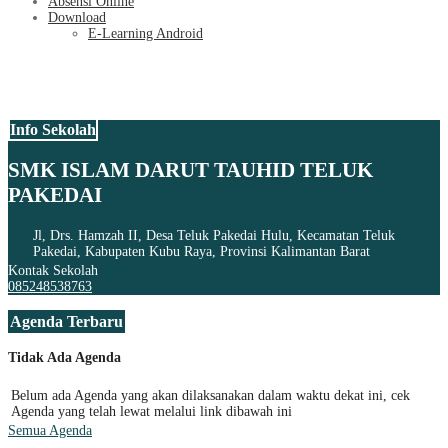
Absensi Online
Download
E-Learning Android
Info Sekolah
SMK ISLAM DARUT TAUHID TELUK
PAKEDAI
Jl, Drs. Hamzah II, Desa Teluk Pakedai Hulu, Kecamatan Teluk
Pakedai, Kabupaten Kubu Raya, Provinsi Kalimantan Barat
Kontak Sekolah
085248538763
Agenda Terbaru
Tidak Ada Agenda
Belum ada Agenda yang akan dilaksanakan dalam waktu dekat ini, cek
Agenda yang telah lewat melalui link dibawah ini
Semua Agenda