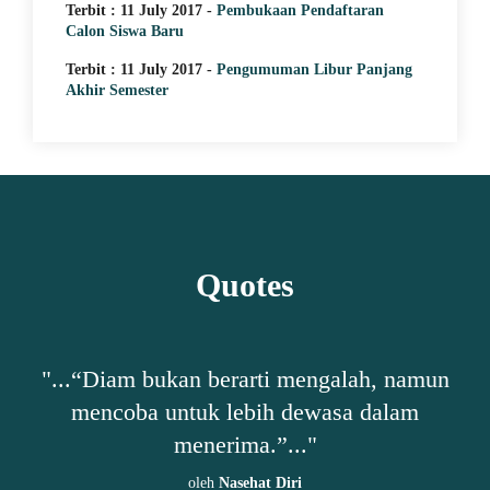
Terbit : 11 July 2017 -
Pembukaan Pendaftaran
Calon Siswa Baru
Terbit : 11 July 2017 -
Pengumuman Libur Panjang
Akhir Semester
Quotes
h,
"...“Diam bukan berarti mengalah, namun
"
mencoba untuk lebih dewasa dalam
ta-
menerima.”..."
oleh
Nasehat Diri