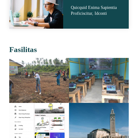
Quicquid Enima Sapientia
Proficiscitur, Idconti
Fasilitas