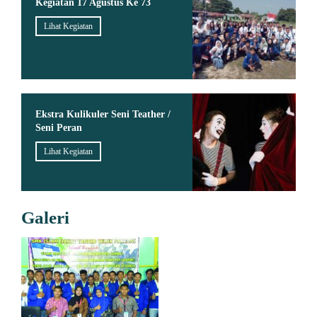
Kegiatan 17 Agustus Ke 73
Lihat Kegiatan
Ekstra Kulikuler Seni Teather /
Seni Peran
Lihat Kegiatan
Galeri