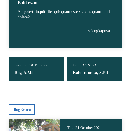
Pahlawan
An potest, inquit ille, quicquam esse suavius quam nihil
dolere?..
selengkapnya
Guru KJD & Pemdas
Guru BK & SB
Roy, A.Md
Kahoirunnisa, S.Pd
Blog Guru
Thu, 21 October 2021