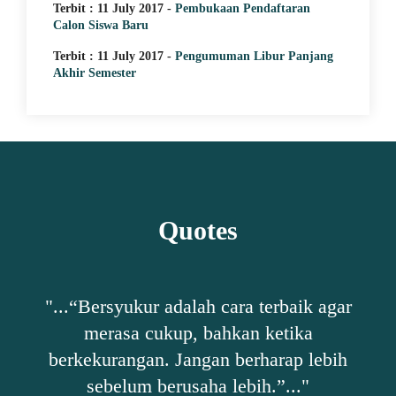
Terbit : 11 July 2017 -
Pembukaan Pendaftaran
Calon Siswa Baru
Terbit : 11 July 2017 -
Pengumuman Libur Panjang
Akhir Semester
Quotes
mun
"...“Bersyukur adalah cara terbaik agar
".
merasa cukup, bahkan ketika
berkekurangan. Jangan berharap lebih
sebelum berusaha lebih.”..."