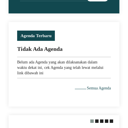
Agenda Terbaru
Tidak Ada Agenda
Belum ada Agenda yang akan dilaksanakan dalam
waktu dekat ini, cek Agenda yang telah lewat melalui
link dibawah ini
5 April 2025
JUARA 1 MINI SOCCER
Semua Agenda
TURNAMENT KATAGORI
SMA/SMK