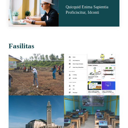
Quicquid Enima Sapientia
Proficiscitur, Idconti
Fasilitas