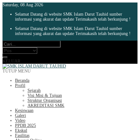
Saturday, 08 Aug 2026
Selamat Datang di website SMK Islam Darut Tauhid sumber
informasi yang akurat dan update Terimakasih telah berkunjung !
Selamat Datang di website SMK Islam Darut Tauhid sumber
informasi yang akurat dan update Terimakasih telah berkunjung !
KELUAR
TUTUP MENU
Beranda
Profil
Sejarah
Visi Misi & Tujuan
Struktur Organisasi
AKREDITASI SMK
Kesiswaan
Galeri
Video
PPDB 2025
Ekskul
Fasilitas