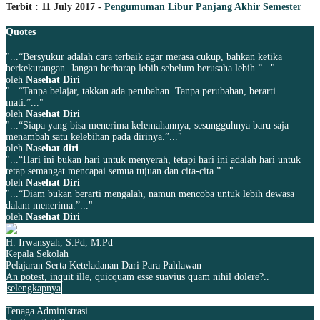
Terbit : 11 July 2017 -
Pengumuman Libur Panjang Akhir Semester
Quotes
"...“Bersyukur adalah cara terbaik agar merasa cukup, bahkan ketika
berkekurangan. Jangan berharap lebih sebelum berusaha lebih.”..."
oleh
Nasehat Diri
"...“Tanpa belajar, takkan ada perubahan. Tanpa perubahan, berarti
mati.”..."
oleh
Nasehat Diri
"...“Siapa yang bisa menerima kelemahannya, sesungguhnya baru saja
menambah satu kelebihan pada dirinya.”..."
oleh
Nasehat diri
"...“Hari ini bukan hari untuk menyerah, tetapi hari ini adalah hari untuk
tetap semangat mencapai semua tujuan dan cita-cita.”..."
oleh
Nasehat Diri
"...“Diam bukan berarti mengalah, namun mencoba untuk lebih dewasa
dalam menerima.”..."
oleh
Nasehat Diri
H. Irwansyah, S.Pd, M.Pd
Kepala Sekolah
Pelajaran Serta Keteladanan Dari Para Pahlawan
An potest, inquit ille, quicquam esse suavius quam nihil dolere?..
selengkapnya
Tenaga Administrasi