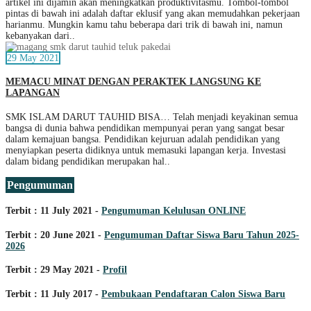
artikel ini dijamin akan meningkatkan produktivitasmu. Tombol-tombol
pintas di bawah ini adalah daftar eklusif yang akan memudahkan pekerjaan
harianmu. Mungkin kamu tahu beberapa dari trik di bawah ini, namun
kebanyakan dari..
29 May 2021
MEMACU MINAT DENGAN PERAKTEK LANGSUNG KE
LAPANGAN
SMK ISLAM DARUT TAUHID BISA… Telah menjadi keyakinan semua
bangsa di dunia bahwa pendidikan mempunyai peran yang sangat besar
dalam kemajuan bangsa. Pendidikan kejuruan adalah pendidikan yang
menyiapkan peserta didiknya untuk memasuki lapangan kerja. Investasi
dalam bidang pendidikan merupakan hal..
Pengumuman
Terbit : 11 July 2021 -
Pengumuman Kelulusan ONLINE
Terbit : 20 June 2021 -
Pengumuman Daftar Siswa Baru Tahun 2025-
2026
Terbit : 29 May 2021 -
Profil
Terbit : 11 July 2017 -
Pembukaan Pendaftaran Calon Siswa Baru