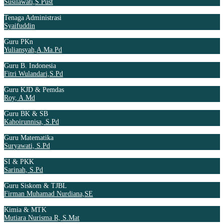
Susilawati,S.Pust
Tenaga Administrasi
Syaifuddin
Guru PKn
Yuliansyah,A.Ma.Pd
Guru B. Indonesia
Fitri Wulandari,S.Pd
Guru KJD & Pemdas
Roy, A.Md
Guru BK & SB
Kahoirunnisa, S.Pd
Guru Matematika
Suryawati, S.Pd
SI & PKK
Sarinah, S.Pd
Guru Siskom & TJBL
Firman Muhamad Nurdiana,SE
Kimia & MTK
Mutiara Nurisma R, S.Mat