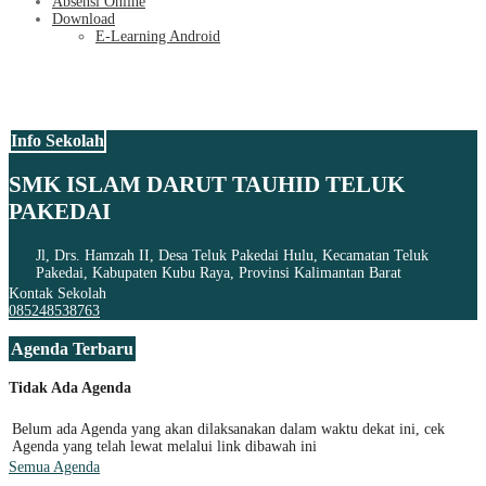
Absensi Online
Download
E-Learning Android
Info Sekolah
SMK ISLAM DARUT TAUHID TELUK
PAKEDAI
Jl, Drs. Hamzah II, Desa Teluk Pakedai Hulu, Kecamatan Teluk
Pakedai, Kabupaten Kubu Raya, Provinsi Kalimantan Barat
Kontak Sekolah
085248538763
Agenda Terbaru
Tidak Ada Agenda
Belum ada Agenda yang akan dilaksanakan dalam waktu dekat ini, cek
Agenda yang telah lewat melalui link dibawah ini
Semua Agenda