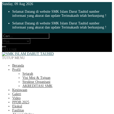
Sunday, 09 Aug 2026
Selamat Datang di website SMK Islam Darut Tauhid sumber
informasi yang akurat dan update Terimakasih telah berkunjung !
Selamat Datang di website SMK Islam Darut Tauhid sumber
informasi yang akurat dan update Terimakasih telah berkunjung !
KELUAR
TUTUP MENU
Beranda
Profil
Sejarah
Visi Misi & Tujuan
Struktur Organisasi
AKREDITASI SMK
Kesiswaan
Galeri
Video
PPDB 2025
Ekskul
Fasilitas