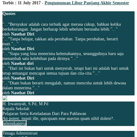
Terbit : 11 July 2017 -
Pengumuman Libur Panjang Akhir Semester
Quotes
"...“Bersyukur adalah cara terbaik agar merasa cukup, bahkan ketika
berkekurangan. Jangan berharap lebih sebelum berusaha lebih.”..."
oleh
Nasehat Diri
"...“Tanpa belajar, takkan ada perubahan. Tanpa perubahan, berarti
mati.”..."
oleh
Nasehat Diri
"...“Siapa yang bisa menerima kelemahannya, sesungguhnya baru saja
menambah satu kelebihan pada dirinya.”..."
oleh
Nasehat diri
"...“Hari ini bukan hari untuk menyerah, tetapi hari ini adalah hari untuk
tetap semangat mencapai semua tujuan dan cita-cita.”..."
oleh
Nasehat Diri
"...“Diam bukan berarti mengalah, namun mencoba untuk lebih dewasa
dalam menerima.”..."
oleh
Nasehat Diri
H. Irwansyah, S.Pd, M.Pd
Kepala Sekolah
Pelajaran Serta Keteladanan Dari Para Pahlawan
An potest, inquit ille, quicquam esse suavius quam nihil dolere?..
selengkapnya
Tenaga Administrasi