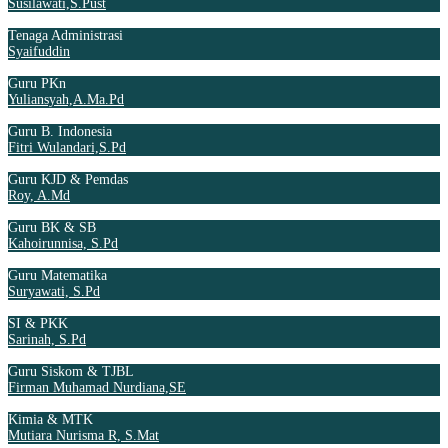
Susilawati,S.Pust
Tenaga Administrasi
Syaifuddin
Guru PKn
Yuliansyah,A.Ma.Pd
Guru B. Indonesia
Fitri Wulandari,S.Pd
Guru KJD & Pemdas
Roy, A.Md
Guru BK & SB
Kahoirunnisa, S.Pd
Guru Matematika
Suryawati, S.Pd
SI & PKK
Sarinah, S.Pd
Guru Siskom & TJBL
Firman Muhamad Nurdiana,SE
Kimia & MTK
Mutiara Nurisma R, S.Mat