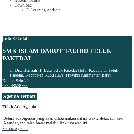
Absensi Online
Download
E-Learning Android
Info Sekolah
SMK ISLAM DARUT TAUHID TELUK
PAKEDAI
Jl, Drs. Hamzah II, Desa Teluk Pakedai Hulu, Kecamatan Teluk
Pakedai, Kabupaten Kubu Raya, Provinsi Kalimantan Barat
Kontak Sekolah
085248538763
Agenda Terbaru
Tidak Ada Agenda
Belum ada Agenda yang akan dilaksanakan dalam waktu dekat ini, cek
Agenda yang telah lewat melalui link dibawah ini
Semua Agenda