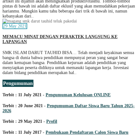
artikel ini dijamin akan meningkatkan produktivitasmu. Tombol-tombol
pintas di bawah ini adalah daftar eklusif yang akan memudahkan pekerjaan
harianmu. Mungkin kamu tahu beberapa dari trik di bawah ini, namun
kebanyakan dari..
29 May 2021
MEMACU MINAT DENGAN PERAKTEK LANGSUNG KE
LAPANGAN
SMK ISLAM DARUT TAUHID BISA… Telah menjadi keyakinan semua
bangsa di dunia bahwa pendidikan mempunyai peran yang sangat besar
dalam kemajuan bangsa. Pendidikan kejuruan adalah pendidikan yang
menyiapkan peserta didiknya untuk memasuki lapangan kerja. Investasi
dalam bidang pendidikan merupakan hal..
Pengumuman
Terbit : 11 July 2021 -
Pengumuman Kelulusan ONLINE
Terbit : 20 June 2021 -
Pengumuman Daftar Siswa Baru Tahun 2025-
2026
Terbit : 29 May 2021 -
Profil
Terbit : 11 July 2017 -
Pembukaan Pendaftaran Calon Siswa Baru