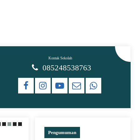
Kontak Sekolah
085248538763
Pengumuman
29 May 2021