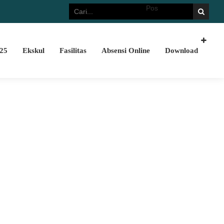
Selamat Datang di websit
25
Ekskul
Fasilitas
Absensi Online
Download