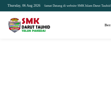
Thursday, 06 Aug 2026
Selamat Datang di website SMK Islam Darut Tauhid sumber 
Ber