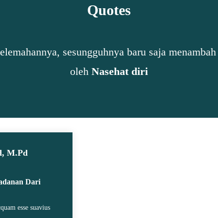
Quotes
kelemahannya, sesungguhnya baru saja menambah sa
oleh
Nasehat diri
d, M.Pd
ladanan Dari
icquam esse suavius