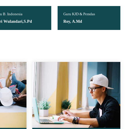
u B. Indonesia
Guru KJD & Pemdas
tri Wulandari,S.Pd
Roy, A.Md