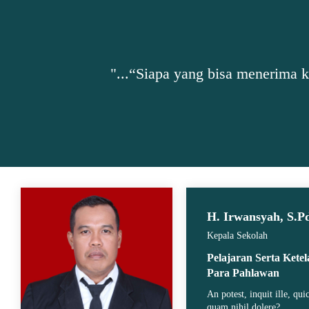
"...“Siapa yang bisa menerima 
H. Irwansyah, S.P
Kepala Sekolah
Pelajaran Serta Kete
Para Pahlawan
An potest, inquit ille, qu
quam nihil dolere?..