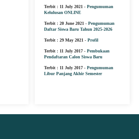
MEMACU MINAT D
Terbit : 11 July 2021 -
Pengumuman
Kelulusan ONLINE
PERAKTEK LANGS
LAPANGAN
Terbit : 20 June 2021 -
Pengumuman
Daftar Siswa Baru Tahun 2025-2026
SMK ISLAM DARUT TAUHID B
Terbit : 29 May 2021 -
Profil
menjadi keyakinan semua bangsa 
pendidikan mempunyai peran yang
Terbit : 11 July 2017 -
Pembukaan
dalam kemajuan bangsa. Pendidik
Pendaftaran Calon Siswa Baru
adalah pendidikan yang menyiapka
didiknya untuk memasuki lapangan
Terbit : 11 July 2017 -
Pengumuman
Investasi dalam bidang pendidika
Libur Panjang Akhir Semester
hal..