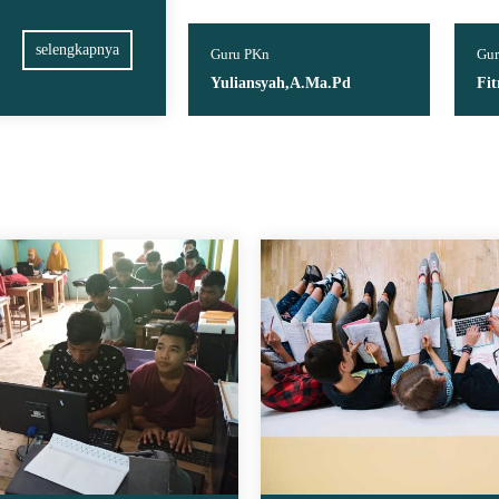
selengkapnya
dministrasi
Guru PKn
Gur
din
Yuliansyah,A.Ma.Pd
Fi