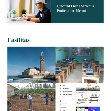
Quicquid Enima Sapientia
Proficiscitur, Idconti
Fasilitas