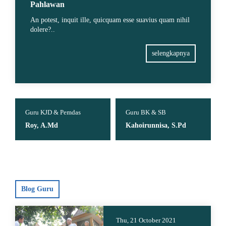
Pahlawan
An potest, inquit ille, quicquam esse suavius quam nihil
dolere?..
selengkapnya
Guru KJD & Pemdas
Guru BK & SB
Roy, A.Md
Kahoirunnisa, S.Pd
Blog Guru
Thu, 21 October 2021