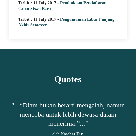
Terbit : 11 July 2017 -
Pembukaan Pendaftaran
Calon Siswa Baru
Terbit : 11 July 2017 -
Pengumuman Libur Panjang
Akhir Semester
Quotes
h,
"...“Diam bukan berarti mengalah, namun
"
mencoba untuk lebih dewasa dalam
ta-
menerima.”..."
oleh
Nasehat Diri