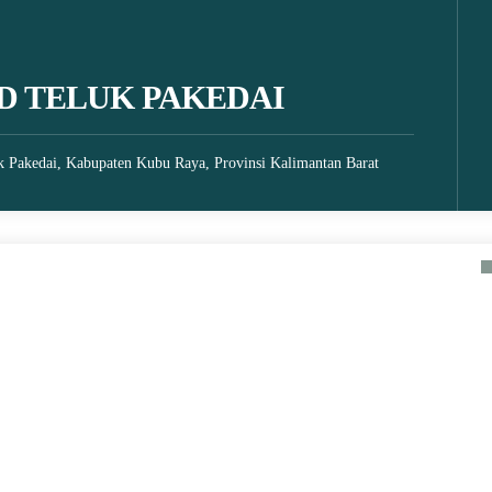
D TELUK PAKEDAI
k Pakedai, Kabupaten Kubu Raya, Provinsi Kalimantan Barat
18 October 2021
MINI SOCCER
Ketika Indonesia Juara Piala
NT KATAGORI
Thomas 2020 Tanpa Bendera
Merah Putih
KOMPAS.com – Tim bulu tangkis putra
Indonesia berhasil menjuarai Piala Thomas 2020