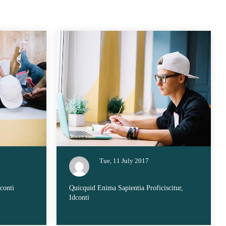
Tue, 11 July 2017
conti
Quicquid Enima Sapientia Proficiscitur,
Idconti