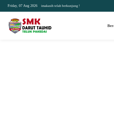
 akurat dan update Terimakasih telah berkunjung !
Friday, 07 Aug 2026
Ber