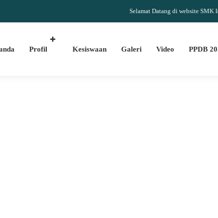
Selamat Datang di website SMK Islam Da
anda
Profil
Kesiswaan
Galeri
Video
PPDB 20