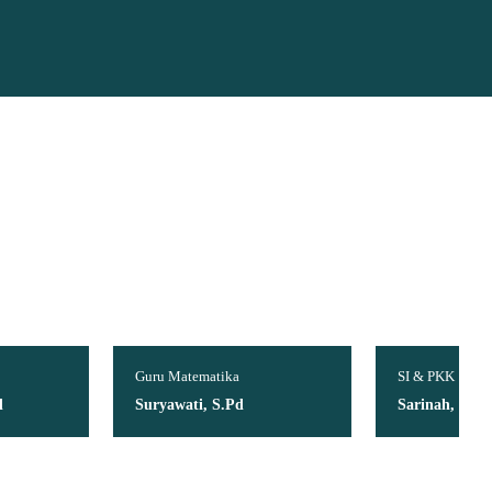
u Matematika
SI & PKK
ryawati, S.Pd
Sarinah, S.Pd