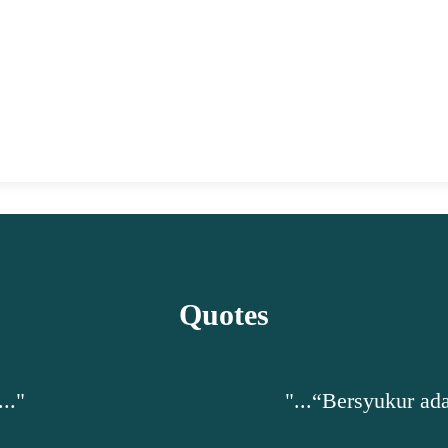
setelah mengalahkan China di partai final.
Pertandingan final Piala Thomas 2020 antara
Indonesia dan China berlangsung di Ceres Arena,
Aarhus, Denmark, Minggu (17/10/2021) malam
WIB. Hasilnya, Indonesia menang..
Quotes
erasa cukup, bahkan ketika berkekurangan. Jangan b
oleh
Nasehat Diri