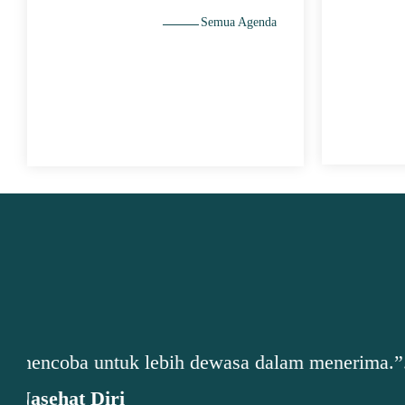
Semua Agenda
"...“Bersyukur adalah cara terbaik agar m