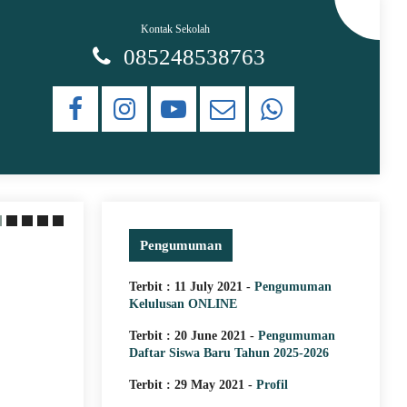
Kontak Sekolah
085248538763
Pengumuman
20 June 2021
Struktur Organisasi
Terbit : 11 July 2021 -
Pengumuman
Kelulusan ONLINE
Struktur Organisasi SMK Islam D
Terbit : 20 June 2021 -
Pengumuman
Teluk Pakedai
Daftar Siswa Baru Tahun 2025-2026
Terbit : 29 May 2021 -
Profil