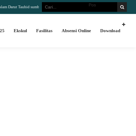
rut Tauhid sumber informasi yang akurat dan update Terimakasih telah berkunjung
25
Ekskul
Fasilitas
Absensi Online
Download