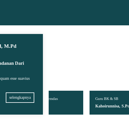
d, M.Pd
ladanan Dari
icquam esse suavius
selengkapnya
D & Pemdas
Guru BK & SB
Gur
Md
Kahoirunnisa, S.Pd
Su