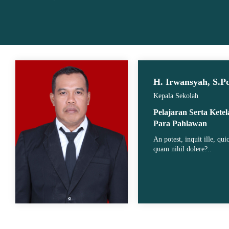
H. Irwansyah, S.P
Kepala Sekolah
Pelajaran Serta Kete
Para Pahlawan
An potest, inquit ille, qu
quam nihil dolere?..
Guru B. Indonesia
Guru KJ
A.Ma.Pd
Fitri Wulandari,S.Pd
Roy, A.