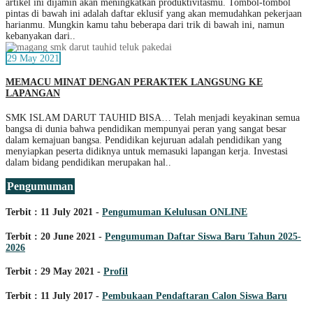
artikel ini dijamin akan meningkatkan produktivitasmu. Tombol-tombol
pintas di bawah ini adalah daftar eklusif yang akan memudahkan pekerjaan
harianmu. Mungkin kamu tahu beberapa dari trik di bawah ini, namun
kebanyakan dari..
29 May 2021
MEMACU MINAT DENGAN PERAKTEK LANGSUNG KE
LAPANGAN
SMK ISLAM DARUT TAUHID BISA… Telah menjadi keyakinan semua
bangsa di dunia bahwa pendidikan mempunyai peran yang sangat besar
dalam kemajuan bangsa. Pendidikan kejuruan adalah pendidikan yang
menyiapkan peserta didiknya untuk memasuki lapangan kerja. Investasi
dalam bidang pendidikan merupakan hal..
Pengumuman
Terbit : 11 July 2021 -
Pengumuman Kelulusan ONLINE
Terbit : 20 June 2021 -
Pengumuman Daftar Siswa Baru Tahun 2025-
2026
Terbit : 29 May 2021 -
Profil
Terbit : 11 July 2017 -
Pembukaan Pendaftaran Calon Siswa Baru