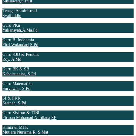
Susilawati,S.Pust
Tenaga Administrasi
Syaifuddin
Guru PKn
Yuliansyah,A.Ma.Pd
Guru B. Indonesia
Fitri Wulandari,S.Pd
Guru KJD & Pemdas
Roy, A.Md
Guru BK & SB
Kahoirunnisa, S.Pd
Guru Matematika
Suryawati, S.Pd
SI & PKK
Sarinah, S.Pd
Guru Siskom & TJBL
Firman Muhamad Nurdiana,SE
Kimia & MTK
Mutiara Nurisma R, S.Mat