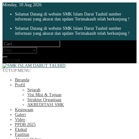
Monday, 10 Aug 2026
Selamat Datang di website SMK Islam Darut Tauhid sumber
informasi yang akurat dan update Terimakasih telah berkunjung !
Selamat Datang di website SMK Islam Darut Tauhid sumber
informasi yang akurat dan update Terimakasih telah berkunjung !
KELUAR
TUTUP MENU
Beranda
Profil
Sejarah
Visi Misi & Tujuan
Struktur Organisasi
AKREDITASI SMK
Kesiswaan
Galeri
Video
PPDB 2025
Ekskul
Fasilitas