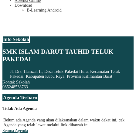
Absensi Online
Download
E-Learning Android
Info Sekolah
SMK ISLAM DARUT TAUHID TELUK
PAKEDAI
Jl, Drs. Hamzah II, Desa Teluk Pakedai Hulu, Kecamatan Teluk
Pakedai, Kabupaten Kubu Raya, Provinsi Kalimantan Barat
Kontak Sekolah
085248538763
Agenda Terbaru
Tidak Ada Agenda
Belum ada Agenda yang akan dilaksanakan dalam waktu dekat ini, cek
Agenda yang telah lewat melalui link dibawah ini
Semua Agenda