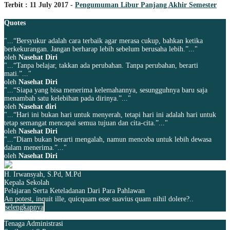
Terbit : 11 July 2017 -
Pengumuman Libur Panjang Akhir Semester
Quotes
"...“Bersyukur adalah cara terbaik agar merasa cukup, bahkan ketika
berkekurangan. Jangan berharap lebih sebelum berusaha lebih.”..."
oleh
Nasehat Diri
"...“Tanpa belajar, takkan ada perubahan. Tanpa perubahan, berarti
mati.”..."
oleh
Nasehat Diri
"...“Siapa yang bisa menerima kelemahannya, sesungguhnya baru saja
menambah satu kelebihan pada dirinya.”..."
oleh
Nasehat diri
"...“Hari ini bukan hari untuk menyerah, tetapi hari ini adalah hari untuk
tetap semangat mencapai semua tujuan dan cita-cita.”..."
oleh
Nasehat Diri
"...“Diam bukan berarti mengalah, namun mencoba untuk lebih dewasa
dalam menerima.”..."
oleh
Nasehat Diri
H. Irwansyah, S.Pd, M.Pd
Kepala Sekolah
Pelajaran Serta Keteladanan Dari Para Pahlawan
An potest, inquit ille, quicquam esse suavius quam nihil dolere?..
selengkapnya
Tenaga Administrasi