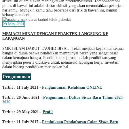
artikel ini dijamin akan meningkatkan produktivitasmu. Tombol-tombol
pintas di bawah ini adalah daftar eklusif yang akan memudahkan pekerjaan
harianmu. Mungkin kamu tahu beberapa dari trik di bawah ini, namun
kebanyakan dari..
29 May 2021
MEMACU MINAT DENGAN PERAKTEK LANGSUNG KE
LAPANGAN
SMK ISLAM DARUT TAUHID BISA… Telah menjadi keyakinan semua
bangsa di dunia bahwa pendidikan mempunyai peran yang sangat besar
dalam kemajuan bangsa. Pendidikan kejuruan adalah pendidikan yang
menyiapkan peserta didiknya untuk memasuki lapangan kerja. Investasi
dalam bidang pendidikan merupakan hal..
Pengumuman
Terbit : 11 July 2021 -
Pengumuman Kelulusan ONLINE
Terbit : 20 June 2021 -
Pengumuman Daftar Siswa Baru Tahun 2025-
2026
Terbit : 29 May 2021 -
Profil
Terbit : 11 July 2017 -
Pembukaan Pendaftaran Calon Siswa Baru