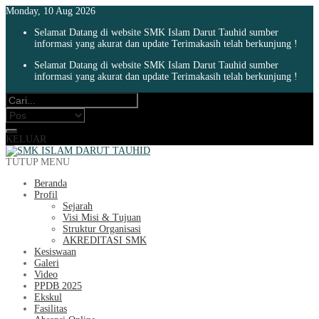
Monday, 10 Aug 2026
Selamat Datang di website SMK Islam Darut Tauhid sumber
informasi yang akurat dan update Terimakasih telah berkunjung !
Selamat Datang di website SMK Islam Darut Tauhid sumber
informasi yang akurat dan update Terimakasih telah berkunjung !
KELUAR
TUTUP MENU
Beranda
Profil
Sejarah
Visi Misi & Tujuan
Struktur Organisasi
AKREDITASI SMK
Kesiswaan
Galeri
Video
PPDB 2025
Ekskul
Fasilitas