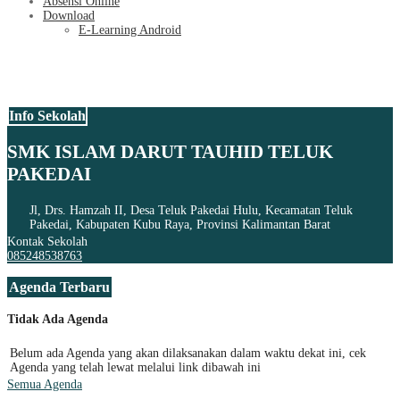
Absensi Online
Download
E-Learning Android
Info Sekolah
SMK ISLAM DARUT TAUHID TELUK
PAKEDAI
Jl, Drs. Hamzah II, Desa Teluk Pakedai Hulu, Kecamatan Teluk
Pakedai, Kabupaten Kubu Raya, Provinsi Kalimantan Barat
Kontak Sekolah
085248538763
Agenda Terbaru
Tidak Ada Agenda
Belum ada Agenda yang akan dilaksanakan dalam waktu dekat ini, cek
Agenda yang telah lewat melalui link dibawah ini
Semua Agenda