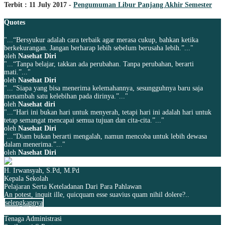
Terbit : 11 July 2017 -
Pengumuman Libur Panjang Akhir Semester
Quotes
"...“Bersyukur adalah cara terbaik agar merasa cukup, bahkan ketika
berkekurangan. Jangan berharap lebih sebelum berusaha lebih.”..."
oleh
Nasehat Diri
"...“Tanpa belajar, takkan ada perubahan. Tanpa perubahan, berarti
mati.”..."
oleh
Nasehat Diri
"...“Siapa yang bisa menerima kelemahannya, sesungguhnya baru saja
menambah satu kelebihan pada dirinya.”..."
oleh
Nasehat diri
"...“Hari ini bukan hari untuk menyerah, tetapi hari ini adalah hari untuk
tetap semangat mencapai semua tujuan dan cita-cita.”..."
oleh
Nasehat Diri
"...“Diam bukan berarti mengalah, namun mencoba untuk lebih dewasa
dalam menerima.”..."
oleh
Nasehat Diri
H. Irwansyah, S.Pd, M.Pd
Kepala Sekolah
Pelajaran Serta Keteladanan Dari Para Pahlawan
An potest, inquit ille, quicquam esse suavius quam nihil dolere?..
selengkapnya
Tenaga Administrasi