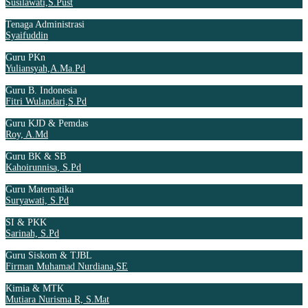
Susilawati,S.Pust
Tenaga Administrasi
Syaifuddin
Guru PKn
Yuliansyah,A.Ma.Pd
Guru B. Indonesia
Fitri Wulandari,S.Pd
Guru KJD & Pemdas
Roy, A.Md
Guru BK & SB
Kahoirunnisa, S.Pd
Guru Matematika
Suryawati, S.Pd
SI & PKK
Sarinah, S.Pd
Guru Siskom & TJBL
Firman Muhamad Nurdiana,SE
Kimia & MTK
Mutiara Nurisma R, S.Mat