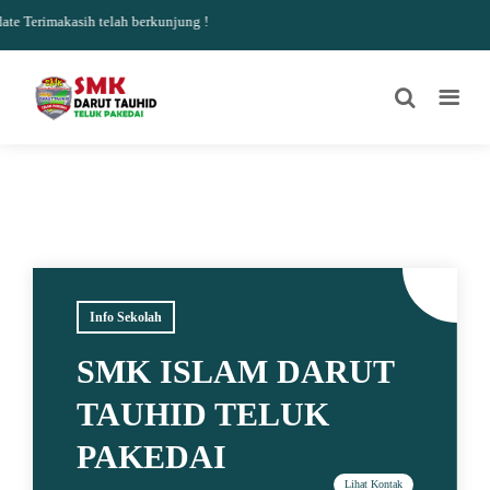
 Terimakasih telah berkunjung !
Info Sekolah
SMK ISLAM DARUT
TAUHID TELUK
PAKEDAI