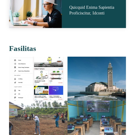
Quicquid Enima Sapientia
Proficiscitur, Idconti
Fasilitas