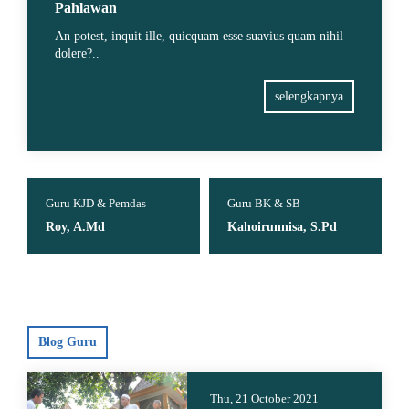
Pahlawan
An potest, inquit ille, quicquam esse suavius quam nihil
dolere?..
selengkapnya
Guru KJD & Pemdas
Guru BK & SB
Roy, A.Md
Kahoirunnisa, S.Pd
Blog Guru
Thu, 21 October 2021