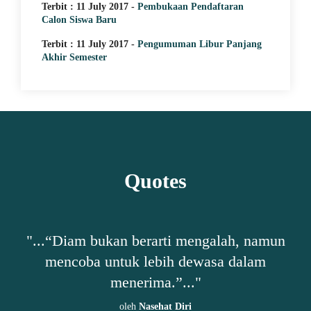
Terbit : 11 July 2017 -
Pembukaan Pendaftaran
Calon Siswa Baru
Terbit : 11 July 2017 -
Pengumuman Libur Panjang
Akhir Semester
Quotes
h,
"...“Diam bukan berarti mengalah, namun
"
mencoba untuk lebih dewasa dalam
ta-
menerima.”..."
oleh
Nasehat Diri