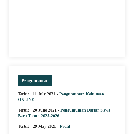
5 April
29 May 2021
JUARA
MEMACU MINAT DENGAN
TURN
PERAKTEK LANGSUNG KE
SMA/
LAPANGAN
Pengumuman
Terbit : 11 July 2021 -
Pengumuman Kelulusan
ONLINE
Terbit : 20 June 2021 -
Pengumuman Daftar Siswa
Baru Tahun 2025-2026
Terbit : 29 May 2021 -
Profil