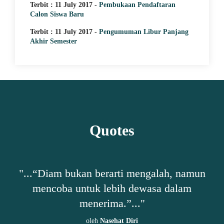
Terbit : 11 July 2017 -
Pembukaan Pendaftaran
Calon Siswa Baru
Terbit : 11 July 2017 -
Pengumuman Libur Panjang
Akhir Semester
Quotes
"...“Diam bukan berarti mengalah, namun
"...“
mencoba untuk lebih dewasa dalam
menerima.”..."
berk
oleh
Nasehat Diri