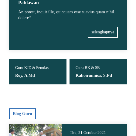
Pahlawan
An potest, inquit ille, quicquam esse suavius quam nihil
dolere?..
selengkapnya
Guru KJD & Pemdas
Guru BK & SB
G
Roy, A.Md
Kahoirunnisa, S.Pd
Blog Guru
Thu, 21 October 2021