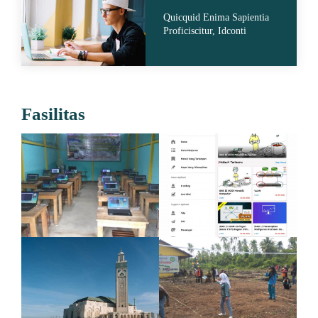
Quicquid Enima Sapientia
Proficiscitur, Idconti
Fasilitas