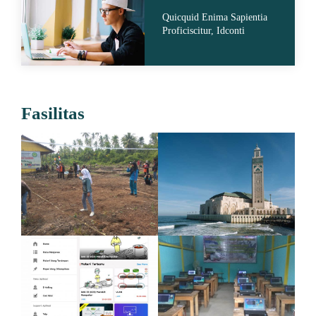
Quicquid Enima Sapientia
Proficiscitur, Idconti
Fasilitas