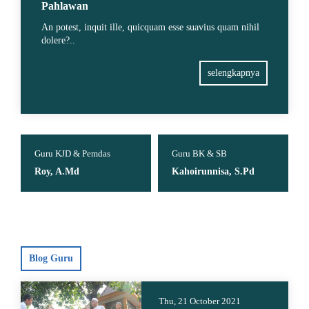
Pahlawan
An potest, inquit ille, quicquam esse suavius quam nihil
dolere?..
selengkapnya
Guru KJD & Pemdas
Guru BK & SB
Roy, A.Md
Kahoirunnisa, S.Pd
Blog Guru
Thu, 21 October 2021