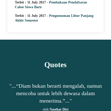
Terbit : 11 July 2017 -
Pembukaan Pendaftaran
Calon Siswa Baru
Terbit : 11 July 2017 -
Pengumuman Libur Panjang
Akhir Semester
Quotes
h,
"...“Diam bukan berarti mengalah, namun
"
mencoba untuk lebih dewasa dalam
ta-
menerima.”..."
oleh
Nasehat Diri