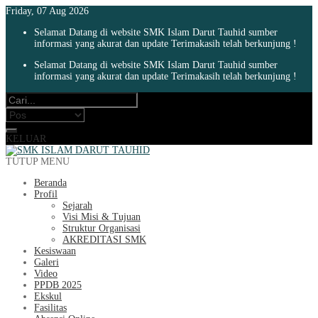
Friday, 07 Aug 2026
Selamat Datang di website SMK Islam Darut Tauhid sumber
informasi yang akurat dan update Terimakasih telah berkunjung !
Selamat Datang di website SMK Islam Darut Tauhid sumber
informasi yang akurat dan update Terimakasih telah berkunjung !
KELUAR
TUTUP MENU
Beranda
Profil
Sejarah
Visi Misi & Tujuan
Struktur Organisasi
AKREDITASI SMK
Kesiswaan
Galeri
Video
PPDB 2025
Ekskul
Fasilitas