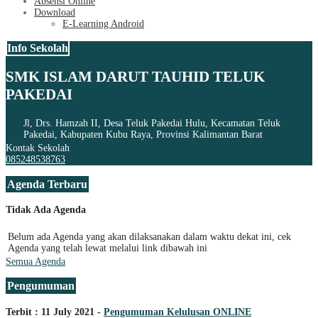
Absensi Online
Download
E-Learning Android
Info Sekolah
SMK ISLAM DARUT TAUHID TELUK
PAKEDAI
Jl, Drs. Hamzah II, Desa Teluk Pakedai Hulu, Kecamatan Teluk
Pakedai, Kabupaten Kubu Raya, Provinsi Kalimantan Barat
Kontak Sekolah
085248538763
Agenda Terbaru
Tidak Ada Agenda
Belum ada Agenda yang akan dilaksanakan dalam waktu dekat ini, cek
Agenda yang telah lewat melalui link dibawah ini
Semua Agenda
Pengumuman
Terbit : 11 July 2021 -
Pengumuman Kelulusan ONLINE