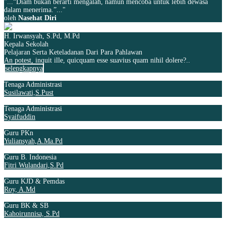
"...“Diam bukan berarti mengalah, namun mencoba untuk lebih dewasa
dalam menerima.”..."
oleh
Nasehat Diri
H. Irwansyah, S.Pd, M.Pd
Kepala Sekolah
Pelajaran Serta Keteladanan Dari Para Pahlawan
An potest, inquit ille, quicquam esse suavius quam nihil dolere?..
selengkapnya
Tenaga Administrasi
Susilawati,S.Pust
Tenaga Administrasi
Syaifuddin
Guru PKn
Yuliansyah,A.Ma.Pd
Guru B. Indonesia
Fitri Wulandari,S.Pd
Guru KJD & Pemdas
Roy, A.Md
Guru BK & SB
Kahoirunnisa, S.Pd