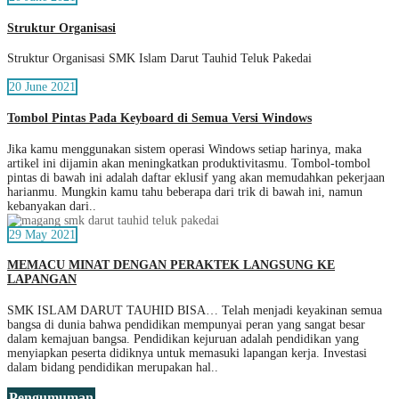
Struktur Organisasi
Struktur Organisasi SMK Islam Darut Tauhid Teluk Pakedai
20 June 2021
Tombol Pintas Pada Keyboard di Semua Versi Windows
Jika kamu menggunakan sistem operasi Windows setiap harinya, maka
artikel ini dijamin akan meningkatkan produktivitasmu. Tombol-tombol
pintas di bawah ini adalah daftar eklusif yang akan memudahkan pekerjaan
harianmu. Mungkin kamu tahu beberapa dari trik di bawah ini, namun
kebanyakan dari..
29 May 2021
MEMACU MINAT DENGAN PERAKTEK LANGSUNG KE
LAPANGAN
SMK ISLAM DARUT TAUHID BISA… Telah menjadi keyakinan semua
bangsa di dunia bahwa pendidikan mempunyai peran yang sangat besar
dalam kemajuan bangsa. Pendidikan kejuruan adalah pendidikan yang
menyiapkan peserta didiknya untuk memasuki lapangan kerja. Investasi
dalam bidang pendidikan merupakan hal..
Pengumuman