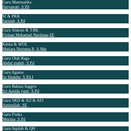
Guru Matematika
Suryawati, S.Pd
SI & PKK
Sarinah, S.Pd
Guru Siskom & TJBL
Firman Muhamad Nurdiana,SE
Kimia & MTK
Mutiara Nurisma R, S.Mat
Guru Olah Raga
Abdul mahdi, S.Pd
Guru Agama
Iis Shaleha, S.Pd.I
Guru Bahasa Inggris
Sri Aprida yanti, S.Pd
Guru SKD & AIJ & ASJ
Aminullah, SE
Guru Fisika
Meirina, S.Pd
Guru Aqidah & QH