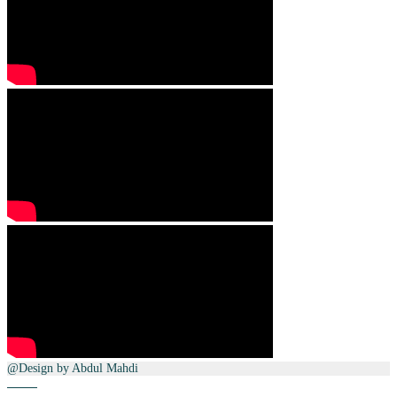
@Design by Abdul Mahdi
Home
Telepon