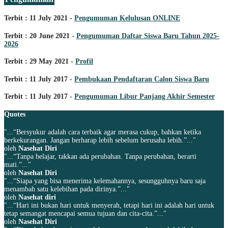
Terbit : 11 July 2021 -
Pengumuman Kelulusan ONLINE
Terbit : 20 June 2021 -
Pengumuman Daftar Siswa Baru Tahun 2025-
2026
Terbit : 29 May 2021 -
Profil
Terbit : 11 July 2017 -
Pembukaan Pendaftaran Calon Siswa Baru
Terbit : 11 July 2017 -
Pengumuman Libur Panjang Akhir Semester
Quotes
"...“Bersyukur adalah cara terbaik agar merasa cukup, bahkan ketika
berkekurangan. Jangan berharap lebih sebelum berusaha lebih.”..."
oleh
Nasehat Diri
"...“Tanpa belajar, takkan ada perubahan. Tanpa perubahan, berarti
mati.”..."
oleh
Nasehat Diri
"...“Siapa yang bisa menerima kelemahannya, sesungguhnya baru saja
menambah satu kelebihan pada dirinya.”..."
oleh
Nasehat diri
"...“Hari ini bukan hari untuk menyerah, tetapi hari ini adalah hari untuk
tetap semangat mencapai semua tujuan dan cita-cita.”..."
oleh
Nasehat Diri