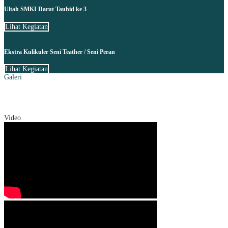
Ultah SMKI Darut Tauhid ke 3
Lihat Kegiatan
Ekstra Kulikuler Seni Teather / Seni Peran
Lihat Kegiatan
Galeri
Video