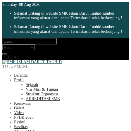
Saturday, 08 Aug 2026
Selamat Datang di website SMK Islam Darut Tauhid sumber
informasi yang akurat dan update Terimakasih telah berkunjung !
Selamat Datang di website SMK Islam Darut Tauhid sumber
informasi yang akurat dan update Terimakasih telah berkunjung !
KELUAR
TUTUP MENU
Beranda
Profil
Sejarah
Visi Misi & Tujuan
Struktur Organisasi
AKREDITASI SMK
Kesiswaan
Galeri
Video
PPDB 2025
Ekskul
Fasilitas