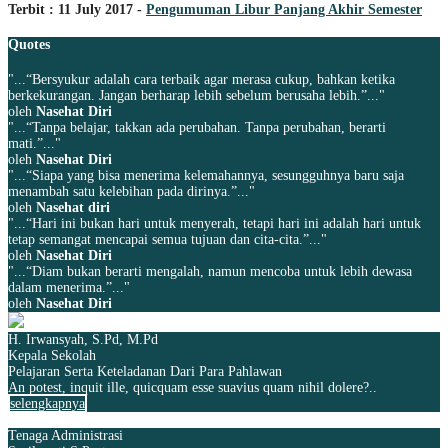
Terbit : 11 July 2017 -
Pengumuman Libur Panjang Akhir Semester
Quotes
"...“Bersyukur adalah cara terbaik agar merasa cukup, bahkan ketika
berkekurangan. Jangan berharap lebih sebelum berusaha lebih.”..."
oleh
Nasehat Diri
"...“Tanpa belajar, takkan ada perubahan. Tanpa perubahan, berarti
mati.”..."
oleh
Nasehat Diri
"...“Siapa yang bisa menerima kelemahannya, sesungguhnya baru saja
menambah satu kelebihan pada dirinya.”..."
oleh
Nasehat diri
"...“Hari ini bukan hari untuk menyerah, tetapi hari ini adalah hari untuk
tetap semangat mencapai semua tujuan dan cita-cita.”..."
oleh
Nasehat Diri
"...“Diam bukan berarti mengalah, namun mencoba untuk lebih dewasa
dalam menerima.”..."
oleh
Nasehat Diri
H. Irwansyah, S.Pd, M.Pd
Kepala Sekolah
Pelajaran Serta Keteladanan Dari Para Pahlawan
An potest, inquit ille, quicquam esse suavius quam nihil dolere?..
selengkapnya
Tenaga Administrasi