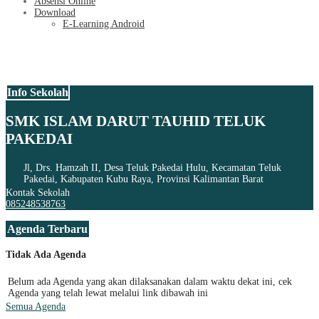
Absensi Online
Download
E-Learning Android
Info Sekolah
SMK ISLAM DARUT TAUHID TELUK
PAKEDAI
Jl, Drs. Hamzah II, Desa Teluk Pakedai Hulu, Kecamatan Teluk
Pakedai, Kabupaten Kubu Raya, Provinsi Kalimantan Barat
Kontak Sekolah
085248538763
Agenda Terbaru
Tidak Ada Agenda
Belum ada Agenda yang akan dilaksanakan dalam waktu dekat ini, cek
Agenda yang telah lewat melalui link dibawah ini
Semua Agenda