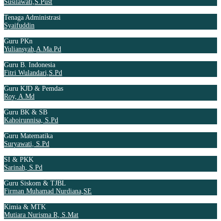
Susilawati,S.Pust
Tenaga Administrasi
Syaifuddin
Guru PKn
Yuliansyah,A.Ma.Pd
Guru B. Indonesia
Fitri Wulandari,S.Pd
Guru KJD & Pemdas
Roy, A.Md
Guru BK & SB
Kahoirunnisa, S.Pd
Guru Matematika
Suryawati, S.Pd
SI & PKK
Sarinah, S.Pd
Guru Siskom & TJBL
Firman Muhamad Nurdiana,SE
Kimia & MTK
Mutiara Nurisma R, S.Mat