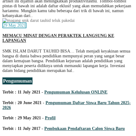
artikel ini dijamin akan meningkatkan produktivitasmu. Tombol-tombol
pintas di bawah ini adalah daftar eklusif yang akan memudahkan pekerjaan
harianmu. Mungkin kamu tahu beberapa dari trik di bawah ini, namun
kebanyakan dari..
29 May 2021
MEMACU MINAT DENGAN PERAKTEK LANGSUNG KE
LAPANGAN
SMK ISLAM DARUT TAUHID BISA… Telah menjadi keyakinan semua
bangsa di dunia bahwa pendidikan mempunyai peran yang sangat besar
dalam kemajuan bangsa. Pendidikan kejuruan adalah pendidikan yang
menyiapkan peserta didiknya untuk memasuki lapangan kerja. Investasi
dalam bidang pendidikan merupakan hal..
Pengumuman
Terbit : 11 July 2021 -
Pengumuman Kelulusan ONLINE
Terbit : 20 June 2021 -
Pengumuman Daftar Siswa Baru Tahun 2025-
2026
Terbit : 29 May 2021 -
Profil
Terbit : 11 July 2017 -
Pembukaan Pendaftaran Calon Siswa Baru