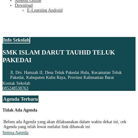
Absensi Online
Download
E-Learning Android
Info Sekolah
SMK ISLAM DARUT TAUHID TELUK
PAKEDAI
Jl, Drs. Hamzah II, Desa Teluk Pakedai Hulu, Kecamatan Teluk
Pakedai, Kabupaten Kubu Raya, Provinsi Kalimantan Barat
Kontak Sekolah
085248538763
Agenda Terbaru
Tidak Ada Agenda
Belum ada Agenda yang akan dilaksanakan dalam waktu dekat ini, cek
Agenda yang telah lewat melalui link dibawah ini
Semua Agenda