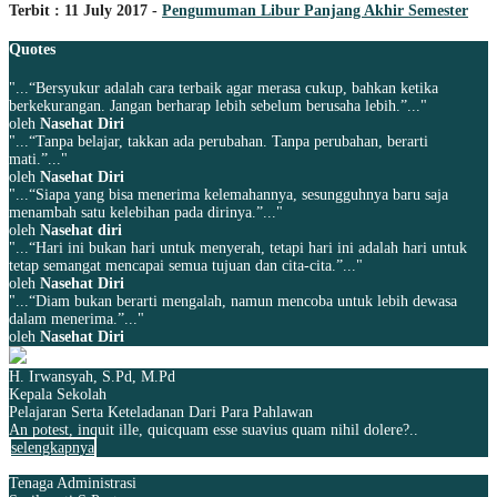
Terbit : 11 July 2017 -
Pengumuman Libur Panjang Akhir Semester
Quotes
"...“Bersyukur adalah cara terbaik agar merasa cukup, bahkan ketika
berkekurangan. Jangan berharap lebih sebelum berusaha lebih.”..."
oleh
Nasehat Diri
"...“Tanpa belajar, takkan ada perubahan. Tanpa perubahan, berarti
mati.”..."
oleh
Nasehat Diri
"...“Siapa yang bisa menerima kelemahannya, sesungguhnya baru saja
menambah satu kelebihan pada dirinya.”..."
oleh
Nasehat diri
"...“Hari ini bukan hari untuk menyerah, tetapi hari ini adalah hari untuk
tetap semangat mencapai semua tujuan dan cita-cita.”..."
oleh
Nasehat Diri
"...“Diam bukan berarti mengalah, namun mencoba untuk lebih dewasa
dalam menerima.”..."
oleh
Nasehat Diri
H. Irwansyah, S.Pd, M.Pd
Kepala Sekolah
Pelajaran Serta Keteladanan Dari Para Pahlawan
An potest, inquit ille, quicquam esse suavius quam nihil dolere?..
selengkapnya
Tenaga Administrasi