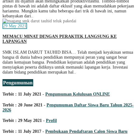
artikel ini dijamin akan meningkatkan produktivitasmu. Tombol-tombol
pintas di bawah ini adalah daftar eklusif yang akan memudahkan pekerjaan
harianmu. Mungkin kamu tahu beberapa dari trik di bawah ini, namun
kebanyakan dari..
29 May 2021
MEMACU MINAT DENGAN PERAKTEK LANGSUNG KE
LAPANGAN
SMK ISLAM DARUT TAUHID BISA… Telah menjadi keyakinan semua
bangsa di dunia bahwa pendidikan mempunyai peran yang sangat besar
dalam kemajuan bangsa. Pendidikan kejuruan adalah pendidikan yang
menyiapkan peserta didiknya untuk memasuki lapangan kerja. Investasi
dalam bidang pendidikan merupakan hal..
Pengumuman
Terbit : 11 July 2021 -
Pengumuman Kelulusan ONLINE
Terbit : 20 June 2021 -
Pengumuman Daftar Siswa Baru Tahun 2025-
2026
Terbit : 29 May 2021 -
Profil
Terbit : 11 July 2017 -
Pembukaan Pendaftaran Calon Siswa Baru