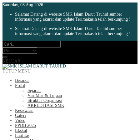
Saturday, 08 Aug 2026
Selamat Datang di website SMK Islam Darut Tauhid sumber
informasi yang akurat dan update Terimakasih telah berkunjung !
Selamat Datang di website SMK Islam Darut Tauhid sumber
informasi yang akurat dan update Terimakasih telah berkunjung !
KELUAR
TUTUP MENU
Beranda
Profil
Sejarah
Visi Misi & Tujuan
Struktur Organisasi
AKREDITASI SMK
Kesiswaan
Galeri
Video
PPDB 2025
Ekskul
Fasilitas