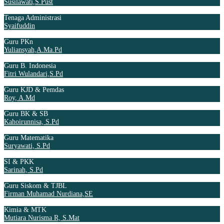
Susilawati,S.Pust
Tenaga Administrasi
Syaifuddin
Guru PKn
Yuliansyah,A.Ma.Pd
Guru B. Indonesia
Fitri Wulandari,S.Pd
Guru KJD & Pemdas
Roy, A.Md
Guru BK & SB
Kahoirunnisa, S.Pd
Guru Matematika
Suryawati, S.Pd
SI & PKK
Sarinah, S.Pd
Guru Siskom & TJBL
Firman Muhamad Nurdiana,SE
Kimia & MTK
Mutiara Nurisma R, S.Mat