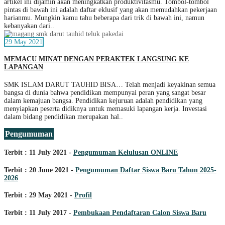
artikel ini dijamin akan meningkatkan produktivitasmu. Tombol-tombol
pintas di bawah ini adalah daftar eklusif yang akan memudahkan pekerjaan
harianmu. Mungkin kamu tahu beberapa dari trik di bawah ini, namun
kebanyakan dari..
29 May 2021
MEMACU MINAT DENGAN PERAKTEK LANGSUNG KE
LAPANGAN
SMK ISLAM DARUT TAUHID BISA… Telah menjadi keyakinan semua
bangsa di dunia bahwa pendidikan mempunyai peran yang sangat besar
dalam kemajuan bangsa. Pendidikan kejuruan adalah pendidikan yang
menyiapkan peserta didiknya untuk memasuki lapangan kerja. Investasi
dalam bidang pendidikan merupakan hal..
Pengumuman
Terbit : 11 July 2021 -
Pengumuman Kelulusan ONLINE
Terbit : 20 June 2021 -
Pengumuman Daftar Siswa Baru Tahun 2025-
2026
Terbit : 29 May 2021 -
Profil
Terbit : 11 July 2017 -
Pembukaan Pendaftaran Calon Siswa Baru