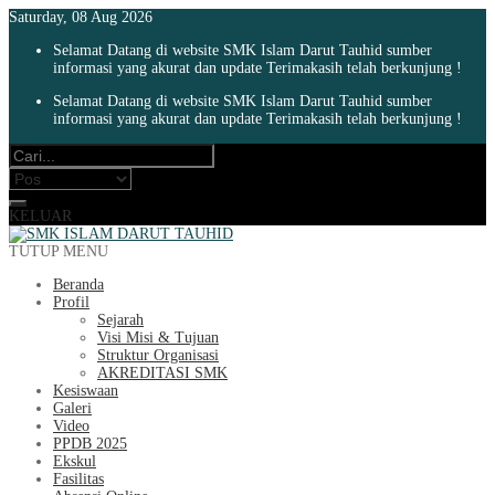
Saturday, 08 Aug 2026
Selamat Datang di website SMK Islam Darut Tauhid sumber
informasi yang akurat dan update Terimakasih telah berkunjung !
Selamat Datang di website SMK Islam Darut Tauhid sumber
informasi yang akurat dan update Terimakasih telah berkunjung !
KELUAR
TUTUP MENU
Beranda
Profil
Sejarah
Visi Misi & Tujuan
Struktur Organisasi
AKREDITASI SMK
Kesiswaan
Galeri
Video
PPDB 2025
Ekskul
Fasilitas