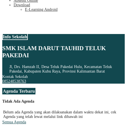
Absensi Online
Download
E-Learning Android
Info Sekolah
SMK ISLAM DARUT TAUHID TELUK
PAKEDAI
Jl, Drs. Hamzah II, Desa Teluk Pakedai Hulu, Kecamatan Teluk
Pakedai, Kabupaten Kubu Raya, Provinsi Kalimantan Barat
Kontak Sekolah
085248538763
Agenda Terbaru
Tidak Ada Agenda
Belum ada Agenda yang akan dilaksanakan dalam waktu dekat ini, cek
Agenda yang telah lewat melalui link dibawah ini
Semua Agenda