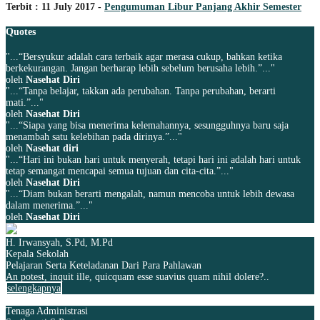
Terbit : 11 July 2017 -
Pengumuman Libur Panjang Akhir Semester
Quotes
"...“Bersyukur adalah cara terbaik agar merasa cukup, bahkan ketika
berkekurangan. Jangan berharap lebih sebelum berusaha lebih.”..."
oleh
Nasehat Diri
"...“Tanpa belajar, takkan ada perubahan. Tanpa perubahan, berarti
mati.”..."
oleh
Nasehat Diri
"...“Siapa yang bisa menerima kelemahannya, sesungguhnya baru saja
menambah satu kelebihan pada dirinya.”..."
oleh
Nasehat diri
"...“Hari ini bukan hari untuk menyerah, tetapi hari ini adalah hari untuk
tetap semangat mencapai semua tujuan dan cita-cita.”..."
oleh
Nasehat Diri
"...“Diam bukan berarti mengalah, namun mencoba untuk lebih dewasa
dalam menerima.”..."
oleh
Nasehat Diri
H. Irwansyah, S.Pd, M.Pd
Kepala Sekolah
Pelajaran Serta Keteladanan Dari Para Pahlawan
An potest, inquit ille, quicquam esse suavius quam nihil dolere?..
selengkapnya
Tenaga Administrasi