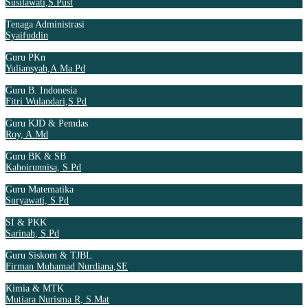
Susilawati,S.Pust
Tenaga Administrasi
Syaifuddin
Guru PKn
Yuliansyah,A.Ma.Pd
Guru B. Indonesia
Fitri Wulandari,S.Pd
Guru KJD & Pemdas
Roy, A.Md
Guru BK & SB
Kahoirunnisa, S.Pd
Guru Matematika
Suryawati, S.Pd
SI & PKK
Sarinah, S.Pd
Guru Siskom & TJBL
Firman Muhamad Nurdiana,SE
Kimia & MTK
Mutiara Nurisma R, S.Mat