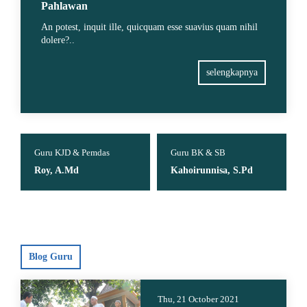
Pahlawan
An potest, inquit ille, quicquam esse suavius quam nihil
dolere?..
selengkapnya
Guru KJD & Pemdas
Guru BK & SB
Roy, A.Md
Kahoirunnisa, S.Pd
Blog Guru
Thu, 21 October 2021