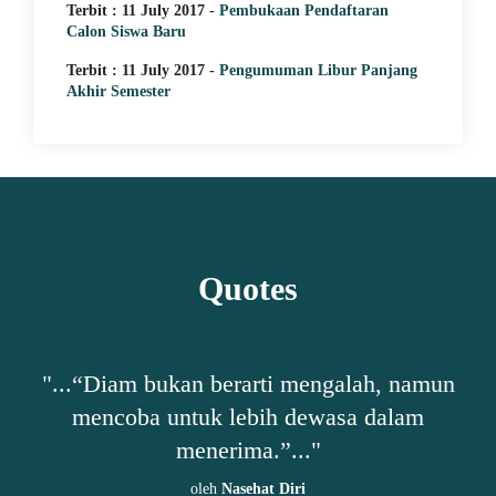
Terbit : 11 July 2017 -
Pembukaan Pendaftaran
Calon Siswa Baru
Terbit : 11 July 2017 -
Pengumuman Libur Panjang
Akhir Semester
Quotes
h,
"...“Diam bukan berarti mengalah, namun
"
mencoba untuk lebih dewasa dalam
ta-
menerima.”..."
oleh
Nasehat Diri