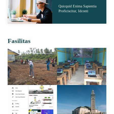
Quicquid Enima Sapientia
Proficiscitur, Idconti
Fasilitas