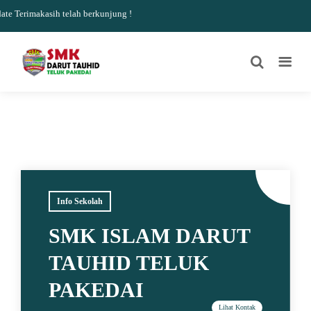
 Terimakasih telah berkunjung !
Info Sekolah
SMK ISLAM DARUT
TAUHID TELUK
PAKEDAI