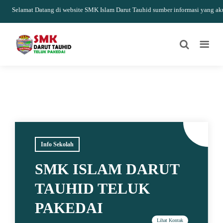
Selamat Datang di website SMK Islam Darut Tauhid sumber informasi yang akurat
Info Sekolah
SMK ISLAM DARUT
TAUHID TELUK
PAKEDAI