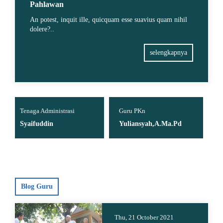
Pahlawan
An potest, inquit ille, quicquam esse suavius quam nihil
dolere?..
selengkapnya
Guru PKn
Guru B. Indonesia
Yuliansyah,A.Ma.Pd
Fitri Wulandari,S.Pd
Blog Guru
Thu, 21 October 2021