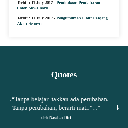
Terbit : 11 July 2017 -
Pembukaan Pendaftaran
Calon Siswa Baru
Terbit : 11 July 2017 -
Pengumuman Libur Panjang
Akhir Semester
Quotes
erubahan.
"...“Siapa yang bisa menerima
.”..."
kelemahannya, sesungguhnya baru sa
menambah satu kelebihan pada
dirinya.”..."