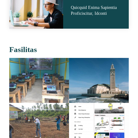
Quicquid Enima Sapientia
Proficiscitur, Idconti
Fasilitas