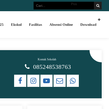
Selamat Datang di website SMK Islam Darut
25
Ekskul
Fasilitas
Absensi Online
Download
Kontak Sekolah
085248538763