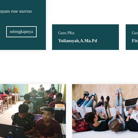
icquam esse suavius
selengkapnya
dministrasi
Guru PKn
Gur
din
Yuliansyah,A.Ma.Pd
Fi