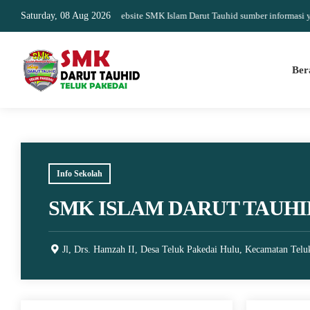
Selamat Datang di website SMK Islam Darut Tauhid sumber informasi yang ak
Saturday, 08 Aug 2026
Ber
Info Sekolah
SMK ISLAM DARUT TAUHI
Jl, Drs. Hamzah II, Desa Teluk Pakedai Hulu, Kecamatan Telu