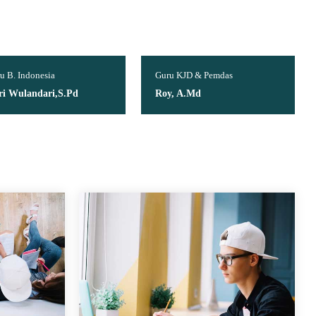
u B. Indonesia
Guru KJD & Pemdas
tri Wulandari,S.Pd
Roy, A.Md