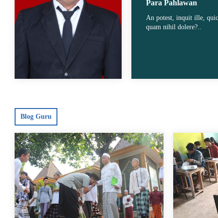
Para Pahlawan
An potest, inquit ille, qu
quam nihil dolere?..
s 10
Tenaga Administrasi
Tenaga A
d
Susilawati,S.Pust
Syaifud
Blog Guru