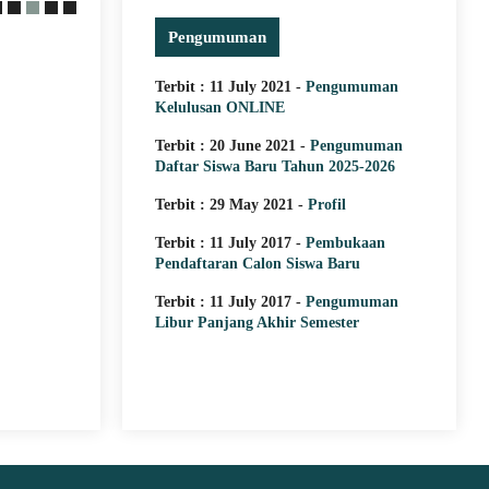
Pengumuman
29 May 2021
MEMACU MINAT D
Terbit : 11 July 2021 -
Pengumuman
Kelulusan ONLINE
PERAKTEK LANGS
LAPANGAN
Terbit : 20 June 2021 -
Pengumuman
Daftar Siswa Baru Tahun 2025-2026
SMK ISLAM DARUT TAUHID B
Terbit : 29 May 2021 -
Profil
menjadi keyakinan semua bangsa 
pendidikan mempunyai peran yang
Terbit : 11 July 2017 -
Pembukaan
dalam kemajuan bangsa. Pendidik
Pendaftaran Calon Siswa Baru
adalah pendidikan yang menyiapka
didiknya untuk memasuki lapangan
Terbit : 11 July 2017 -
Pengumuman
Investasi dalam bidang pendidika
Libur Panjang Akhir Semester
hal..