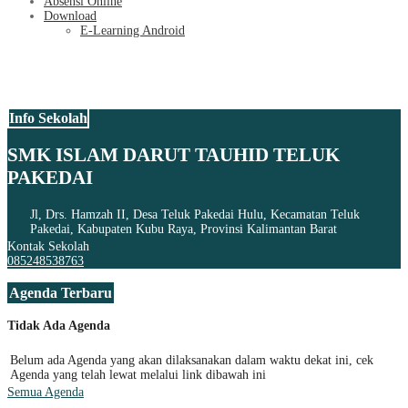
Absensi Online
Download
E-Learning Android
Info Sekolah
SMK ISLAM DARUT TAUHID TELUK
PAKEDAI
Jl, Drs. Hamzah II, Desa Teluk Pakedai Hulu, Kecamatan Teluk
Pakedai, Kabupaten Kubu Raya, Provinsi Kalimantan Barat
Kontak Sekolah
085248538763
Agenda Terbaru
Tidak Ada Agenda
Belum ada Agenda yang akan dilaksanakan dalam waktu dekat ini, cek
Agenda yang telah lewat melalui link dibawah ini
Semua Agenda