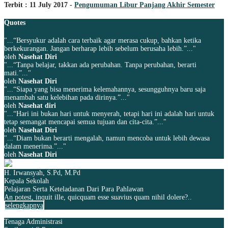
Terbit : 11 July 2017 -
Pengumuman Libur Panjang Akhir Semester
Quotes
"...“Bersyukur adalah cara terbaik agar merasa cukup, bahkan ketika
berkekurangan. Jangan berharap lebih sebelum berusaha lebih.”..."
oleh
Nasehat Diri
"...“Tanpa belajar, takkan ada perubahan. Tanpa perubahan, berarti
mati.”..."
oleh
Nasehat Diri
"...“Siapa yang bisa menerima kelemahannya, sesungguhnya baru saja
menambah satu kelebihan pada dirinya.”..."
oleh
Nasehat diri
"...“Hari ini bukan hari untuk menyerah, tetapi hari ini adalah hari untuk
tetap semangat mencapai semua tujuan dan cita-cita.”..."
oleh
Nasehat Diri
"...“Diam bukan berarti mengalah, namun mencoba untuk lebih dewasa
dalam menerima.”..."
oleh
Nasehat Diri
H. Irwansyah, S.Pd, M.Pd
Kepala Sekolah
Pelajaran Serta Keteladanan Dari Para Pahlawan
An potest, inquit ille, quicquam esse suavius quam nihil dolere?..
selengkapnya
Tenaga Administrasi