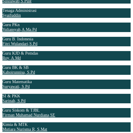
Susilawati,S.Pust
Tenaga Administrasi
Syaifuddin
Guru PKn
Yuliansyah,A.Ma.Pd
Guru B. Indonesia
Fitri Wulandari,S.Pd
Guru KJD & Pemdas
Roy, A.Md
Guru BK & SB
Kahoirunnisa, S.Pd
Guru Matematika
Suryawati, S.Pd
SI & PKK
Sarinah, S.Pd
Guru Siskom & TJBL
Firman Muhamad Nurdiana,SE
Kimia & MTK
Mutiara Nurisma R, S.Mat