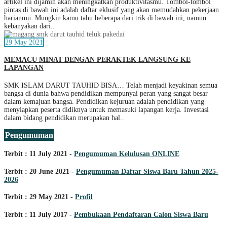
artikel ini dijamin akan meningkatkan produktivitasmu. Tombol-tombol
pintas di bawah ini adalah daftar eklusif yang akan memudahkan pekerjaan
harianmu. Mungkin kamu tahu beberapa dari trik di bawah ini, namun
kebanyakan dari..
29 May 2021
MEMACU MINAT DENGAN PERAKTEK LANGSUNG KE
LAPANGAN
SMK ISLAM DARUT TAUHID BISA… Telah menjadi keyakinan semua
bangsa di dunia bahwa pendidikan mempunyai peran yang sangat besar
dalam kemajuan bangsa. Pendidikan kejuruan adalah pendidikan yang
menyiapkan peserta didiknya untuk memasuki lapangan kerja. Investasi
dalam bidang pendidikan merupakan hal..
Pengumuman
Terbit : 11 July 2021 -
Pengumuman Kelulusan ONLINE
Terbit : 20 June 2021 -
Pengumuman Daftar Siswa Baru Tahun 2025-
2026
Terbit : 29 May 2021 -
Profil
Terbit : 11 July 2017 -
Pembukaan Pendaftaran Calon Siswa Baru