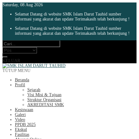
Saturday, 08 Aug 2026
Selamat Datang di website SMK Islam Darut Tauhid sumber
informasi yang akurat dan update Terimakasih telah berkunjung !
Selamat Datang di website SMK Islam Darut Tauhid sumber
informasi yang akurat dan update Terimakasih telah berkunjung !
KELUAR
TUTUP MENU
Beranda
Profil
Sejarah
Visi Misi & Tujuan
Struktur Organisasi
AKREDITASI SMK
Kesiswaan
Galeri
Video
PPDB 2025
Ekskul
Fasilitas