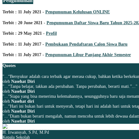
Pengumuman
Terbit : 11 July 2021 -
Pengumuman Kelulusan ONLINE
Terbit : 20 June 2021 -
Pengumuman Daftar Siswa Baru Tahun 2025-20
Terbit : 29 May 2021 -
Profil
Terbit : 11 July 2017 -
Pembukaan Pendaftaran Calon Siswa Baru
Terbit : 11 July 2017 -
Pengumuman Libur Panjang Akhir Semester
Quotes
"...“Bersyukur adalah cara terbaik agar merasa cukup, bahkan ketika berkekur
oleh
Nasehat Diri
"...“Tanpa belajar, takkan ada perubahan. Tanpa perubahan, berarti mati.”..."
oleh
Nasehat Diri
"...“Siapa yang bisa menerima kelemahannya, sesungguhnya baru saja menamba
oleh
Nasehat diri
"...“Hari ini bukan hari untuk menyerah, tetapi hari ini adalah hari untuk tet
oleh
Nasehat Diri
"...“Diam bukan berarti mengalah, namun mencoba untuk lebih dewasa dalam
oleh
Nasehat Diri
H. Irwansyah, S.Pd, M.Pd
Kepala Sekolah