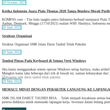
18 October 2021
Ketika Indonesia Juara Piala Thomas 2020 Tanpa Bendera Merah Putih
KOMPAS.com – Tim bulu tangkis putra Indonesia berhasil menjuarai Piala Th
Aarhus, Denmark, Minggu (17/10/2021) malam WIB. Hasilnya, Indonesia m
20 June 2021
Struktur Organisasi
Struktur Organisasi SMK Islam Darut Tauhid Teluk Pakedai
20 June 2021
Tombol Pintas Pada Keyboard di Semua Versi Windows
Jika kamu menggunakan sistem operasi Windows setiap harinya, maka artikel
Mungkin kamu tahu beberapa dari trik di bawah ini, namun kebanyakan dari.
29 May 2021
MEMACU MINAT DENGAN PERAKTEK LANGSUNG KE LAPANG
SMK ISLAM DARUT TAUHID BISA… Telah menjadi keyakinan semua bangsa di
peserta didiknya untuk memasuki lapangan kerja. Investasi dalam bidang pen