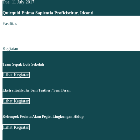
Tue, 11 July 2017
Quicquid Enima Sapientia Proficiscitur, Idconti
Fasilitas
Kegiatan
Team Sepak Bola Sekolah
Lihat Kegiatan
Ekstra Kulikuler Seni Teather / Seni Peran
Lihat Kegiatan
Kelompok Pecinta Alam Pegiat Lingkungan Hidup
Lihat Kegiatan