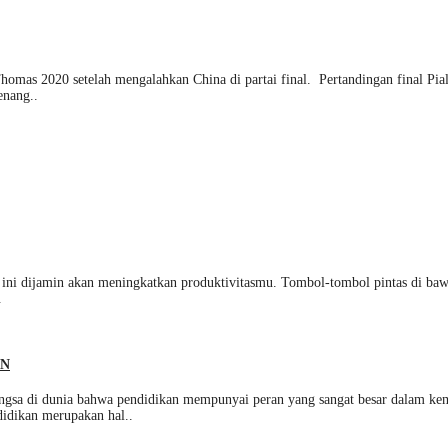
omas 2020 setelah mengalahkan China di partai final. Pertandingan final Pia
enang..
 ini dijamin akan meningkatkan produktivitasmu. Tombol-tombol pintas di baw
.
AN
 dunia bahwa pendidikan mempunyai peran yang sangat besar dalam kemaju
didikan merupakan hal..