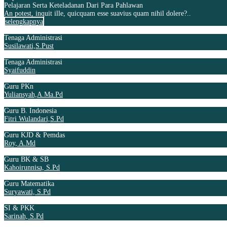
Pelajaran Serta Keteladanan Dari Para Pahlawan
An potest, inquit ille, quicquam esse suavius quam nihil dolere?..
selengkapnya
Tenaga Administrasi
Susilawati,S.Pust
Tenaga Administrasi
Syaifuddin
Guru PKn
Yuliansyah,A.Ma.Pd
Guru B. Indonesia
Fitri Wulandari,S.Pd
Guru KJD & Pemdas
Roy, A.Md
Guru BK & SB
Kahoirunnisa, S.Pd
Guru Matematika
Suryawati, S.Pd
SI & PKK
Sarinah, S.Pd