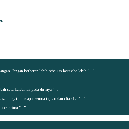
26
angan. Jangan berharap lebih sebelum berusaha lebih.”..."
h satu kelebihan pada dirinya.”..."
ap semangat mencapai semua tujuan dan cita-cita.”..."
 menerima.”..."