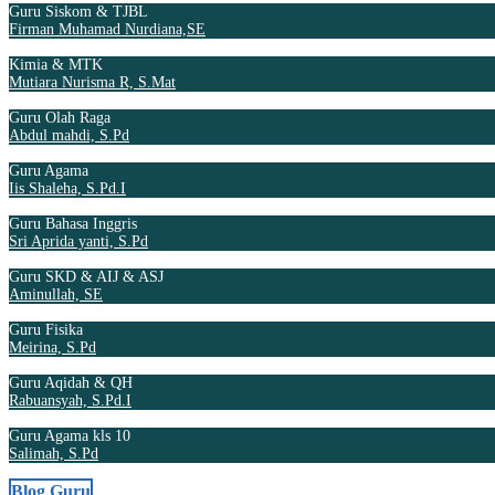
Guru Siskom & TJBL
Firman Muhamad Nurdiana,SE
Kimia & MTK
Mutiara Nurisma R, S.Mat
Guru Olah Raga
Abdul mahdi, S.Pd
Guru Agama
Iis Shaleha, S.Pd.I
Guru Bahasa Inggris
Sri Aprida yanti, S.Pd
Guru SKD & AIJ & ASJ
Aminullah, SE
Guru Fisika
Meirina, S.Pd
Guru Aqidah & QH
Rabuansyah, S.Pd.I
Guru Agama kls 10
Salimah, S.Pd
Blog Guru