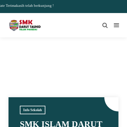
 Terimakasih telah berkunjung !
Info Sekolah
SMK ISLAM DARUT