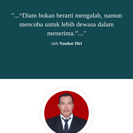
h,
"...“Diam bukan berarti mengalah, namun
"
mencoba untuk lebih dewasa dalam
ta-
menerima.”..."
oleh
Nasehat Diri