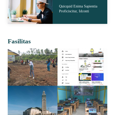
Quicquid Enima Sapientia
Proficiscitur, Idconti
Fasilitas