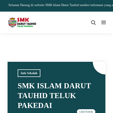
Selamat Datang di website SMK Islam Darut Tauhid sumber informasi yang akur
Info Sekolah
SMK ISLAM DARUT
TAUHID TELUK
PAKEDAI