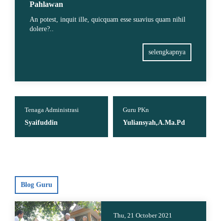
Pahlawan
An potest, inquit ille, quicquam esse suavius quam nihil
dolere?..
selengkapnya
 Administrasi
Guru PKn
Guru B. Indones
uddin
Yuliansyah,A.Ma.Pd
Fitri Wulanda
Blog Guru
Thu, 21 October 2021