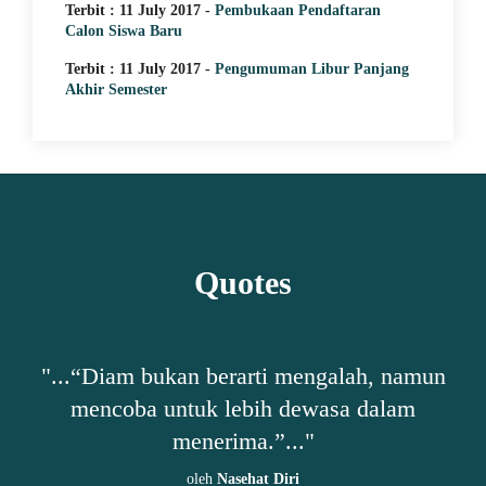
Terbit : 11 July 2017 -
Pembukaan Pendaftaran
Calon Siswa Baru
Terbit : 11 July 2017 -
Pengumuman Libur Panjang
Akhir Semester
Quotes
h,
"...“Diam bukan berarti mengalah, namun
"
mencoba untuk lebih dewasa dalam
ta-
menerima.”..."
oleh
Nasehat Diri