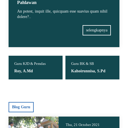
Pahlawan
An potest, inquit ille, quicquam esse suavius quam nihil
dolere?..
selengkapnya
Guru KJD & Pemdas
Guru BK & SB
Roy, A.Md
Kahoirunnisa, S.Pd
Blog Guru
Thu, 21 October 2021