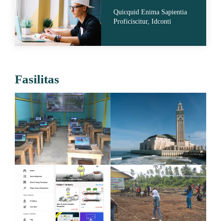
Quicquid Enima Sapientia
Proficiscitur, Idconti
Fasilitas