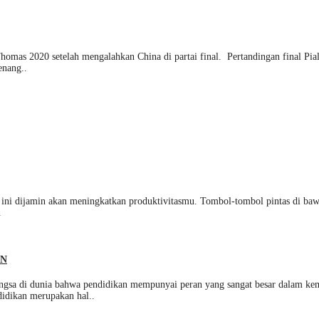
omas 2020 setelah mengalahkan China di partai final. Pertandingan final Pia
enang..
 ini dijamin akan meningkatkan produktivitasmu. Tombol-tombol pintas di baw
.
AN
 dunia bahwa pendidikan mempunyai peran yang sangat besar dalam kemaju
didikan merupakan hal..