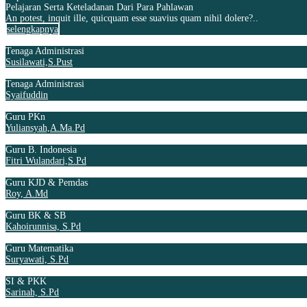
Pelajaran Serta Keteladanan Dari Para Pahlawan
An potest, inquit ille, quicquam esse suavius quam nihil dolere?..
selengkapnya
Tenaga Administrasi
Susilawati,S.Pust
Tenaga Administrasi
Syaifuddin
Guru PKn
Yuliansyah,A.Ma.Pd
Guru B. Indonesia
Fitri Wulandari,S.Pd
Guru KJD & Pemdas
Roy, A.Md
Guru BK & SB
Kahoirunnisa, S.Pd
Guru Matematika
Suryawati, S.Pd
SI & PKK
Sarinah, S.Pd