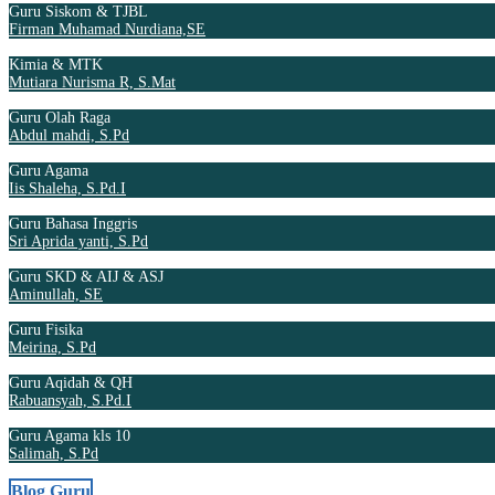
Guru Siskom & TJBL
Firman Muhamad Nurdiana,SE
Kimia & MTK
Mutiara Nurisma R, S.Mat
Guru Olah Raga
Abdul mahdi, S.Pd
Guru Agama
Iis Shaleha, S.Pd.I
Guru Bahasa Inggris
Sri Aprida yanti, S.Pd
Guru SKD & AIJ & ASJ
Aminullah, SE
Guru Fisika
Meirina, S.Pd
Guru Aqidah & QH
Rabuansyah, S.Pd.I
Guru Agama kls 10
Salimah, S.Pd
Blog Guru