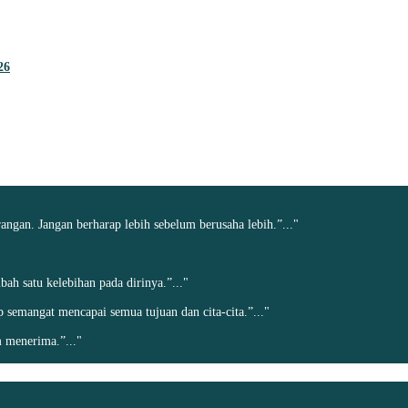
26
angan. Jangan berharap lebih sebelum berusaha lebih.”..."
h satu kelebihan pada dirinya.”..."
ap semangat mencapai semua tujuan dan cita-cita.”..."
 menerima.”..."