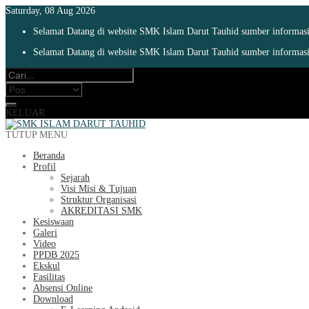
Saturday, 08 Aug 2026
Selamat Datang di website SMK Islam Darut Tauhid sumber informasi 
Selamat Datang di website SMK Islam Darut Tauhid sumber informasi 
KELUAR
TUTUP MENU
Beranda
Profil
Sejarah
Visi Misi & Tujuan
Struktur Organisasi
AKREDITASI SMK
Kesiswaan
Galeri
Video
PPDB 2025
Ekskul
Fasilitas
Absensi Online
Download