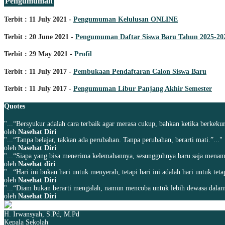
Pengumuman
Terbit : 11 July 2021 -
Pengumuman Kelulusan ONLINE
Terbit : 20 June 2021 -
Pengumuman Daftar Siswa Baru Tahun 2025-20
Terbit : 29 May 2021 -
Profil
Terbit : 11 July 2017 -
Pembukaan Pendaftaran Calon Siswa Baru
Terbit : 11 July 2017 -
Pengumuman Libur Panjang Akhir Semester
Quotes
"...“Bersyukur adalah cara terbaik agar merasa cukup, bahkan ketika berkekur
oleh
Nasehat Diri
"...“Tanpa belajar, takkan ada perubahan. Tanpa perubahan, berarti mati.”..."
oleh
Nasehat Diri
"...“Siapa yang bisa menerima kelemahannya, sesungguhnya baru saja menamba
oleh
Nasehat diri
"...“Hari ini bukan hari untuk menyerah, tetapi hari ini adalah hari untuk tet
oleh
Nasehat Diri
"...“Diam bukan berarti mengalah, namun mencoba untuk lebih dewasa dalam
oleh
Nasehat Diri
H. Irwansyah, S.Pd, M.Pd
Kepala Sekolah