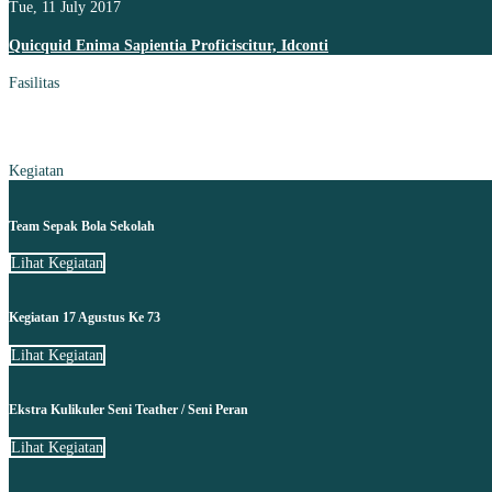
Tue, 11 July 2017
Quicquid Enima Sapientia Proficiscitur, Idconti
Fasilitas
Kegiatan
Team Sepak Bola Sekolah
Lihat Kegiatan
Kegiatan 17 Agustus Ke 73
Lihat Kegiatan
Ekstra Kulikuler Seni Teather / Seni Peran
Lihat Kegiatan