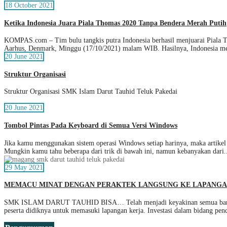
18 October 2021
Ketika Indonesia Juara Piala Thomas 2020 Tanpa Bendera Merah Putih
KOMPAS.com – Tim bulu tangkis putra Indonesia berhasil menjuarai Piala Th
Aarhus, Denmark, Minggu (17/10/2021) malam WIB. Hasilnya, Indonesia m
20 June 2021
Struktur Organisasi
Struktur Organisasi SMK Islam Darut Tauhid Teluk Pakedai
20 June 2021
Tombol Pintas Pada Keyboard di Semua Versi Windows
Jika kamu menggunakan sistem operasi Windows setiap harinya, maka artikel
Mungkin kamu tahu beberapa dari trik di bawah ini, namun kebanyakan dari.
29 May 2021
MEMACU MINAT DENGAN PERAKTEK LANGSUNG KE LAPANG
SMK ISLAM DARUT TAUHID BISA… Telah menjadi keyakinan semua bangsa di
peserta didiknya untuk memasuki lapangan kerja. Investasi dalam bidang pen