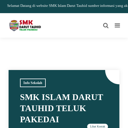
Selamat Datang di website SMK Islam Darut Tauhid sumber informasi yang akurat
Info Sekolah
SMK ISLAM DARUT
TAUHID TELUK
PAKEDAI