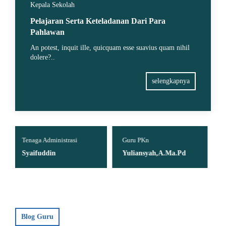
Kepala Sekolah
Pelajaran Serta Keteladanan Dari Para
Pahlawan
An potest, inquit ille, quicquam esse suavius quam nihil
dolere?..
selengkapnya
i
Guru PKn
Guru B. Indonesia
Yuliansyah,A.Ma.Pd
Fitri Wulandari,S.Pd
Blog Guru