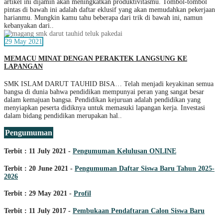
artikel ini dijamin akan meningkatkan produktivitasmu. Tombol-tombol
pintas di bawah ini adalah daftar eklusif yang akan memudahkan pekerjaan
harianmu. Mungkin kamu tahu beberapa dari trik di bawah ini, namun
kebanyakan dari..
29 May 2021
MEMACU MINAT DENGAN PERAKTEK LANGSUNG KE
LAPANGAN
SMK ISLAM DARUT TAUHID BISA… Telah menjadi keyakinan semua
bangsa di dunia bahwa pendidikan mempunyai peran yang sangat besar
dalam kemajuan bangsa. Pendidikan kejuruan adalah pendidikan yang
menyiapkan peserta didiknya untuk memasuki lapangan kerja. Investasi
dalam bidang pendidikan merupakan hal..
Pengumuman
Terbit : 11 July 2021 -
Pengumuman Kelulusan ONLINE
Terbit : 20 June 2021 -
Pengumuman Daftar Siswa Baru Tahun 2025-
2026
Terbit : 29 May 2021 -
Profil
Terbit : 11 July 2017 -
Pembukaan Pendaftaran Calon Siswa Baru