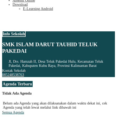
Absensi Online
Download
E-Learning Android
Info Sekolah
SMK ISLAM DARUT TAUHID TELUK
PAKEDAI
Jl, Drs. Hamzah II, Desa Teluk Pakedai Hulu, Kecamatan Teluk
Pakedai, Kabupaten Kubu Raya, Provinsi Kalimantan Barat
Kontak Sekolah
085248538763
Agenda Terbaru
Tidak Ada Agenda
Belum ada Agenda yang akan dilaksanakan dalam waktu dekat ini, cek
Agenda yang telah lewat melalui link dibawah ini
Semua Agenda