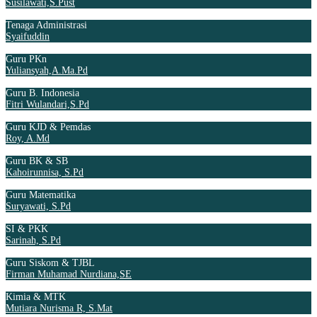
Susilawati,S.Pust
Tenaga Administrasi
Syaifuddin
Guru PKn
Yuliansyah,A.Ma.Pd
Guru B. Indonesia
Fitri Wulandari,S.Pd
Guru KJD & Pemdas
Roy, A.Md
Guru BK & SB
Kahoirunnisa, S.Pd
Guru Matematika
Suryawati, S.Pd
SI & PKK
Sarinah, S.Pd
Guru Siskom & TJBL
Firman Muhamad Nurdiana,SE
Kimia & MTK
Mutiara Nurisma R, S.Mat