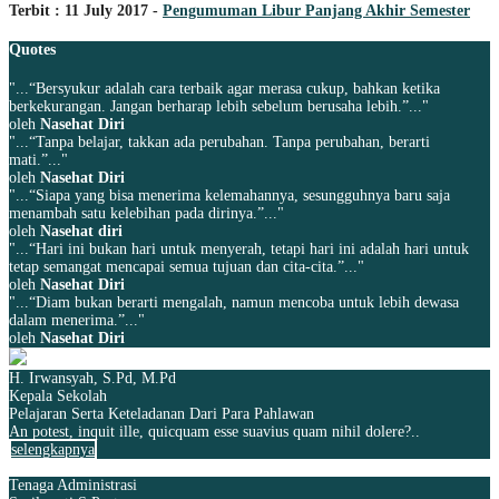
Terbit : 11 July 2017 -
Pengumuman Libur Panjang Akhir Semester
Quotes
"...“Bersyukur adalah cara terbaik agar merasa cukup, bahkan ketika
berkekurangan. Jangan berharap lebih sebelum berusaha lebih.”..."
oleh
Nasehat Diri
"...“Tanpa belajar, takkan ada perubahan. Tanpa perubahan, berarti
mati.”..."
oleh
Nasehat Diri
"...“Siapa yang bisa menerima kelemahannya, sesungguhnya baru saja
menambah satu kelebihan pada dirinya.”..."
oleh
Nasehat diri
"...“Hari ini bukan hari untuk menyerah, tetapi hari ini adalah hari untuk
tetap semangat mencapai semua tujuan dan cita-cita.”..."
oleh
Nasehat Diri
"...“Diam bukan berarti mengalah, namun mencoba untuk lebih dewasa
dalam menerima.”..."
oleh
Nasehat Diri
H. Irwansyah, S.Pd, M.Pd
Kepala Sekolah
Pelajaran Serta Keteladanan Dari Para Pahlawan
An potest, inquit ille, quicquam esse suavius quam nihil dolere?..
selengkapnya
Tenaga Administrasi