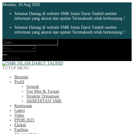
Monday, 10 Aug 2026
Selamat Datang di website SMK Islam Darut Tauhid sumber
informasi yang akurat dan update Terimakasih telah berkunjung !
Selamat Datang di website SMK Islam Darut Tauhid sumber
informasi yang akurat dan update Terimakasih telah berkunjung !
KELUAR
TUTUP MENU
Beranda
Profil
Sejarah
Visi Misi & Tujuan
Struktur Organisasi
AKREDITASI SMK
Kesiswaan
Galeri
Video
PPDB 2025
Ekskul
Fasilitas