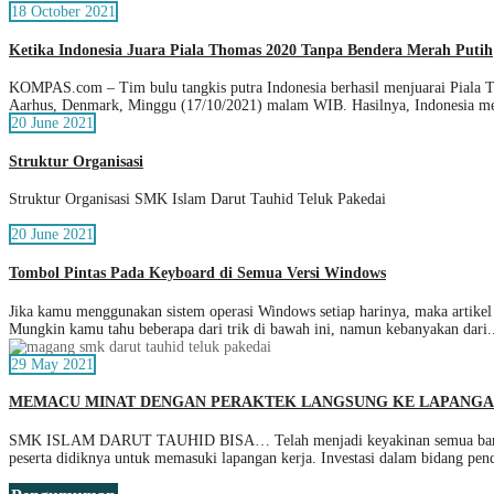
18 October 2021
Ketika Indonesia Juara Piala Thomas 2020 Tanpa Bendera Merah Putih
KOMPAS.com – Tim bulu tangkis putra Indonesia berhasil menjuarai Piala Th
Aarhus, Denmark, Minggu (17/10/2021) malam WIB. Hasilnya, Indonesia m
20 June 2021
Struktur Organisasi
Struktur Organisasi SMK Islam Darut Tauhid Teluk Pakedai
20 June 2021
Tombol Pintas Pada Keyboard di Semua Versi Windows
Jika kamu menggunakan sistem operasi Windows setiap harinya, maka artikel
Mungkin kamu tahu beberapa dari trik di bawah ini, namun kebanyakan dari.
29 May 2021
MEMACU MINAT DENGAN PERAKTEK LANGSUNG KE LAPANG
SMK ISLAM DARUT TAUHID BISA… Telah menjadi keyakinan semua bangsa di
peserta didiknya untuk memasuki lapangan kerja. Investasi dalam bidang pen