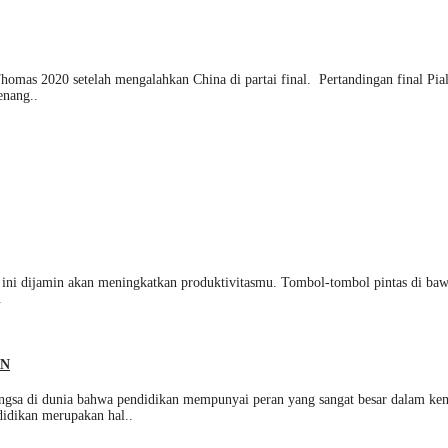
omas 2020 setelah mengalahkan China di partai final. Pertandingan final Pia
enang..
 ini dijamin akan meningkatkan produktivitasmu. Tombol-tombol pintas di baw
.
AN
 dunia bahwa pendidikan mempunyai peran yang sangat besar dalam kemaju
didikan merupakan hal..