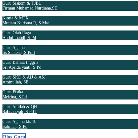
Guru Siskom & TJBL
Firman Muhamad Nurdiana,SE
Kimia & MTK
Mutiara Nurisma R, S.Mat
Guru Olah Raga
Abdul mahdi, S.Pd
Guru Agama
Iis Shaleha, S.Pd.I
Guru Bahasa Inggris
Sri Aprida yanti, S.Pd
Guru SKD & AIJ & ASJ
Aminullah, SE
Guru Fisika
Meirina, S.Pd
Guru Aqidah & QH
Rabuansyah, S.Pd.I
Guru Agama kls 10
Salimah, S.Pd
Blog Guru