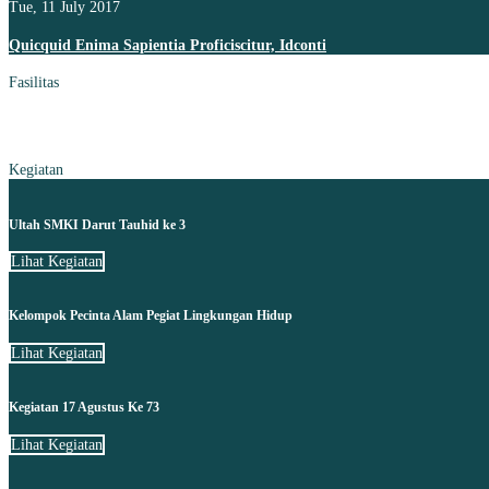
Tue, 11 July 2017
Quicquid Enima Sapientia Proficiscitur, Idconti
Fasilitas
Kegiatan
Ultah SMKI Darut Tauhid ke 3
Lihat Kegiatan
Kelompok Pecinta Alam Pegiat Lingkungan Hidup
Lihat Kegiatan
Kegiatan 17 Agustus Ke 73
Lihat Kegiatan