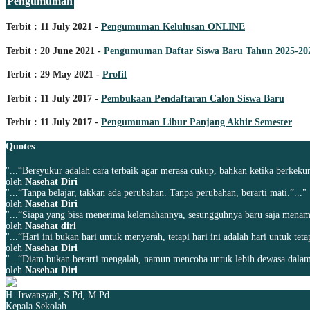
Pengumuman
Terbit : 11 July 2021 -
Pengumuman Kelulusan ONLINE
Terbit : 20 June 2021 -
Pengumuman Daftar Siswa Baru Tahun 2025-20
Terbit : 29 May 2021 -
Profil
Terbit : 11 July 2017 -
Pembukaan Pendaftaran Calon Siswa Baru
Terbit : 11 July 2017 -
Pengumuman Libur Panjang Akhir Semester
Quotes
"...“Bersyukur adalah cara terbaik agar merasa cukup, bahkan ketika berkekur
oleh
Nasehat Diri
"...“Tanpa belajar, takkan ada perubahan. Tanpa perubahan, berarti mati.”..."
oleh
Nasehat Diri
"...“Siapa yang bisa menerima kelemahannya, sesungguhnya baru saja menamba
oleh
Nasehat diri
"...“Hari ini bukan hari untuk menyerah, tetapi hari ini adalah hari untuk tet
oleh
Nasehat Diri
"...“Diam bukan berarti mengalah, namun mencoba untuk lebih dewasa dalam
oleh
Nasehat Diri
H. Irwansyah, S.Pd, M.Pd
Kepala Sekolah