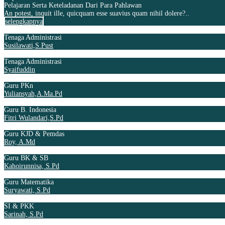
Pelajaran Serta Keteladanan Dari Para Pahlawan
An potest, inquit ille, quicquam esse suavius quam nihil dolere?..
selengkapnya
Tenaga Administrasi
Susilawati,S.Pust
Tenaga Administrasi
Syaifuddin
Guru PKn
Yuliansyah,A.Ma.Pd
Guru B. Indonesia
Fitri Wulandari,S.Pd
Guru KJD & Pemdas
Roy, A.Md
Guru BK & SB
Kahoirunnisa, S.Pd
Guru Matematika
Suryawati, S.Pd
SI & PKK
Sarinah, S.Pd