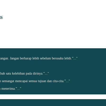
26
angan. Jangan berharap lebih sebelum berusaha lebih.”..."
h satu kelebihan pada dirinya.”..."
ap semangat mencapai semua tujuan dan cita-cita.”..."
 menerima.”..."