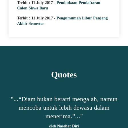
Terbit : 11 July 2017 -
Pembukaan Pendaftaran
Calon Siswa Baru
Terbit : 11 July 2017 -
Pengumuman Libur Panjang
Akhir Semester
Quotes
h,
"...“Diam bukan berarti mengalah, namun
"
mencoba untuk lebih dewasa dalam
ta-
menerima.”..."
oleh
Nasehat Diri