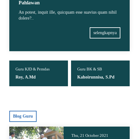
Pahlawan
An potest, inquit ille, quicquam esse suavius quam nihil
dolere?..
selengkapnya
Guru KJD & Pemdas
Guru BK & SB
Roy, A.Md
Kahoirunnisa, S.Pd
Blog Guru
Thu, 21 October 2021