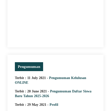
29 May 2021
J
MEMACU MINAT DENGAN
T
PERAKTEK LANGSUNG KE
S
LAPANGAN
Pengumuman
Terbit : 11 July 2021 -
Pengumuman Kelulusan
ONLINE
Terbit : 20 June 2021 -
Pengumuman Daftar Siswa
Baru Tahun 2025-2026
Terbit : 29 May 2021 -
Profil