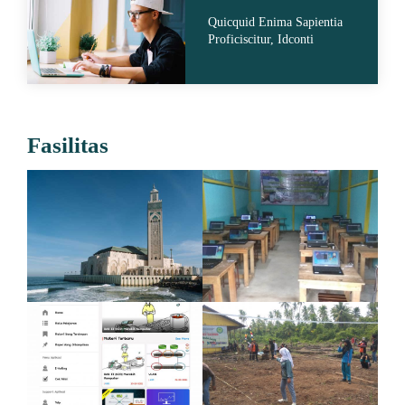
Quicquid Enima Sapientia
Proficiscitur, Idconti
Fasilitas