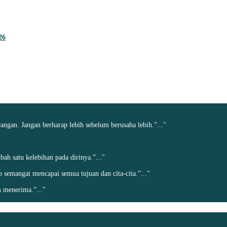
26
angan. Jangan berharap lebih sebelum berusaha lebih.”..."
h satu kelebihan pada dirinya.”..."
ap semangat mencapai semua tujuan dan cita-cita.”..."
 menerima.”..."