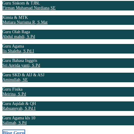
Guru Siskom & TJBL
Firman Muhamad Nurdiana,SE
Kimia & MTK
Mutiara Nurisma R, S.Mat
Guru Olah Raga
Abdul mahdi, S.Pd
Guru Agama
Iis Shaleha, S.Pd.I
Guru Bahasa Inggris
Sri Aprida yanti, S.Pd
Guru SKD & AIJ & ASJ
Aminullah, SE
Guru Fisika
Meirina, S.Pd
Guru Aqidah & QH
Rabuansyah, S.Pd.I
Guru Agama kls 10
Salimah, S.Pd
Blog Guru