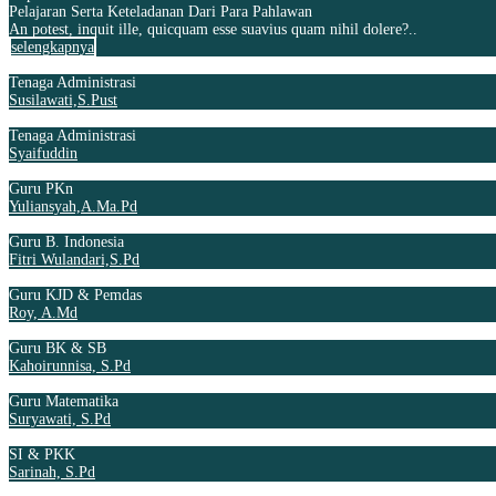
Pelajaran Serta Keteladanan Dari Para Pahlawan
An potest, inquit ille, quicquam esse suavius quam nihil dolere?..
selengkapnya
Tenaga Administrasi
Susilawati,S.Pust
Tenaga Administrasi
Syaifuddin
Guru PKn
Yuliansyah,A.Ma.Pd
Guru B. Indonesia
Fitri Wulandari,S.Pd
Guru KJD & Pemdas
Roy, A.Md
Guru BK & SB
Kahoirunnisa, S.Pd
Guru Matematika
Suryawati, S.Pd
SI & PKK
Sarinah, S.Pd