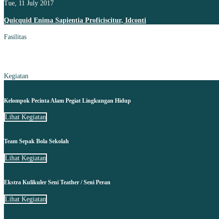
Tue, 11 July 2017
Quicquid Enima Sapientia Proficiscitur, Idconti
Fasilitas
Kegiatan
Kelompok Pecinta Alam Pegiat Lingkungan Hidup
Lihat Kegiatan
Team Sepak Bola Sekolah
Lihat Kegiatan
Ekstra Kulikuler Seni Teather / Seni Peran
Lihat Kegiatan