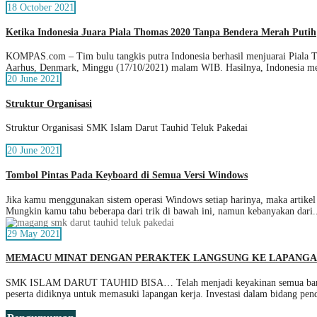
18 October 2021
Ketika Indonesia Juara Piala Thomas 2020 Tanpa Bendera Merah Putih
KOMPAS.com – Tim bulu tangkis putra Indonesia berhasil menjuarai Piala Th
Aarhus, Denmark, Minggu (17/10/2021) malam WIB. Hasilnya, Indonesia m
20 June 2021
Struktur Organisasi
Struktur Organisasi SMK Islam Darut Tauhid Teluk Pakedai
20 June 2021
Tombol Pintas Pada Keyboard di Semua Versi Windows
Jika kamu menggunakan sistem operasi Windows setiap harinya, maka artikel
Mungkin kamu tahu beberapa dari trik di bawah ini, namun kebanyakan dari.
29 May 2021
MEMACU MINAT DENGAN PERAKTEK LANGSUNG KE LAPANG
SMK ISLAM DARUT TAUHID BISA… Telah menjadi keyakinan semua bangsa di
peserta didiknya untuk memasuki lapangan kerja. Investasi dalam bidang pen