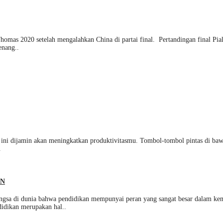
omas 2020 setelah mengalahkan China di partai final. Pertandingan final Pia
enang..
 ini dijamin akan meningkatkan produktivitasmu. Tombol-tombol pintas di baw
.
AN
 dunia bahwa pendidikan mempunyai peran yang sangat besar dalam kemaju
didikan merupakan hal..