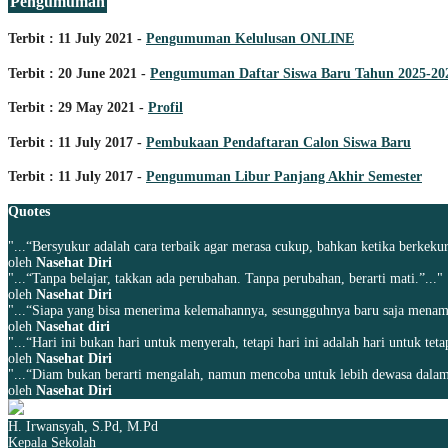
Pengumuman
Terbit : 11 July 2021 -
Pengumuman Kelulusan ONLINE
Terbit : 20 June 2021 -
Pengumuman Daftar Siswa Baru Tahun 2025-20
Terbit : 29 May 2021 -
Profil
Terbit : 11 July 2017 -
Pembukaan Pendaftaran Calon Siswa Baru
Terbit : 11 July 2017 -
Pengumuman Libur Panjang Akhir Semester
Quotes
"...“Bersyukur adalah cara terbaik agar merasa cukup, bahkan ketika berkekur
oleh
Nasehat Diri
"...“Tanpa belajar, takkan ada perubahan. Tanpa perubahan, berarti mati.”..."
oleh
Nasehat Diri
"...“Siapa yang bisa menerima kelemahannya, sesungguhnya baru saja menamba
oleh
Nasehat diri
"...“Hari ini bukan hari untuk menyerah, tetapi hari ini adalah hari untuk tet
oleh
Nasehat Diri
"...“Diam bukan berarti mengalah, namun mencoba untuk lebih dewasa dalam
oleh
Nasehat Diri
H. Irwansyah, S.Pd, M.Pd
Kepala Sekolah