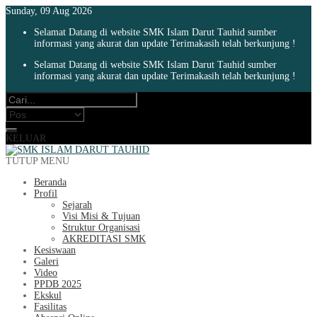
Sunday, 09 Aug 2026
Selamat Datang di website SMK Islam Darut Tauhid sumber
informasi yang akurat dan update Terimakasih telah berkunjung !
Selamat Datang di website SMK Islam Darut Tauhid sumber
informasi yang akurat dan update Terimakasih telah berkunjung !
KELUAR
TUTUP MENU
Beranda
Profil
Sejarah
Visi Misi & Tujuan
Struktur Organisasi
AKREDITASI SMK
Kesiswaan
Galeri
Video
PPDB 2025
Ekskul
Fasilitas