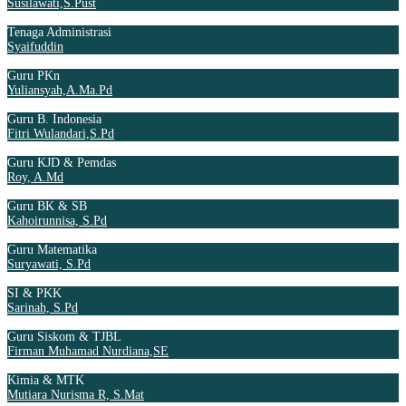
Susilawati,S.Pust
Tenaga Administrasi
Syaifuddin
Guru PKn
Yuliansyah,A.Ma.Pd
Guru B. Indonesia
Fitri Wulandari,S.Pd
Guru KJD & Pemdas
Roy, A.Md
Guru BK & SB
Kahoirunnisa, S.Pd
Guru Matematika
Suryawati, S.Pd
SI & PKK
Sarinah, S.Pd
Guru Siskom & TJBL
Firman Muhamad Nurdiana,SE
Kimia & MTK
Mutiara Nurisma R, S.Mat