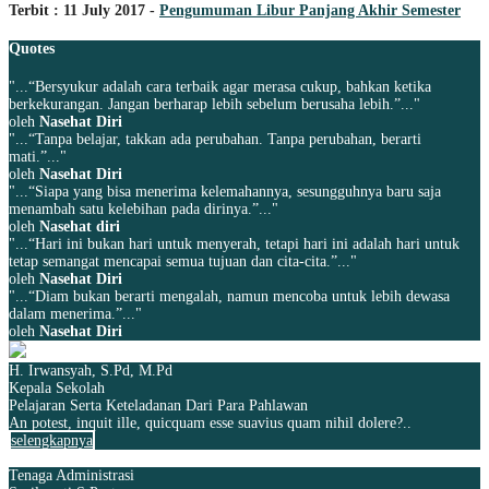
Terbit : 11 July 2017 -
Pengumuman Libur Panjang Akhir Semester
Quotes
"...“Bersyukur adalah cara terbaik agar merasa cukup, bahkan ketika
berkekurangan. Jangan berharap lebih sebelum berusaha lebih.”..."
oleh
Nasehat Diri
"...“Tanpa belajar, takkan ada perubahan. Tanpa perubahan, berarti
mati.”..."
oleh
Nasehat Diri
"...“Siapa yang bisa menerima kelemahannya, sesungguhnya baru saja
menambah satu kelebihan pada dirinya.”..."
oleh
Nasehat diri
"...“Hari ini bukan hari untuk menyerah, tetapi hari ini adalah hari untuk
tetap semangat mencapai semua tujuan dan cita-cita.”..."
oleh
Nasehat Diri
"...“Diam bukan berarti mengalah, namun mencoba untuk lebih dewasa
dalam menerima.”..."
oleh
Nasehat Diri
H. Irwansyah, S.Pd, M.Pd
Kepala Sekolah
Pelajaran Serta Keteladanan Dari Para Pahlawan
An potest, inquit ille, quicquam esse suavius quam nihil dolere?..
selengkapnya
Tenaga Administrasi