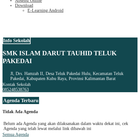
Absensi Online
Download
E-Learning Android
Info Sekolah
SMK ISLAM DARUT TAUHID TELUK
PAKEDAI
Jl, Drs. Hamzah II, Desa Teluk Pakedai Hulu, Kecamatan Teluk
Pakedai, Kabupaten Kubu Raya, Provinsi Kalimantan Barat
Kontak Sekolah
085248538763
Agenda Terbaru
Tidak Ada Agenda
Belum ada Agenda yang akan dilaksanakan dalam waktu dekat ini, cek
Agenda yang telah lewat melalui link dibawah ini
Semua Agenda