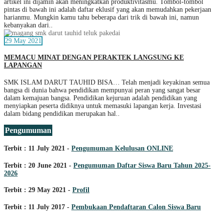
artikel ini dijamin akan meningkatkan produktivitasmu. Tombol-tombol
pintas di bawah ini adalah daftar eklusif yang akan memudahkan pekerjaan
harianmu. Mungkin kamu tahu beberapa dari trik di bawah ini, namun
kebanyakan dari..
29 May 2021
MEMACU MINAT DENGAN PERAKTEK LANGSUNG KE
LAPANGAN
SMK ISLAM DARUT TAUHID BISA… Telah menjadi keyakinan semua
bangsa di dunia bahwa pendidikan mempunyai peran yang sangat besar
dalam kemajuan bangsa. Pendidikan kejuruan adalah pendidikan yang
menyiapkan peserta didiknya untuk memasuki lapangan kerja. Investasi
dalam bidang pendidikan merupakan hal..
Pengumuman
Terbit : 11 July 2021 -
Pengumuman Kelulusan ONLINE
Terbit : 20 June 2021 -
Pengumuman Daftar Siswa Baru Tahun 2025-
2026
Terbit : 29 May 2021 -
Profil
Terbit : 11 July 2017 -
Pembukaan Pendaftaran Calon Siswa Baru