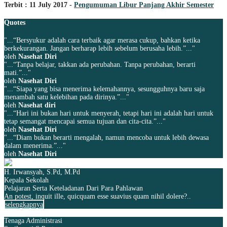
Terbit : 11 July 2017 -
Pengumuman Libur Panjang Akhir Semester
Quotes
"...“Bersyukur adalah cara terbaik agar merasa cukup, bahkan ketika
berkekurangan. Jangan berharap lebih sebelum berusaha lebih.”..."
oleh
Nasehat Diri
"...“Tanpa belajar, takkan ada perubahan. Tanpa perubahan, berarti
mati.”..."
oleh
Nasehat Diri
"...“Siapa yang bisa menerima kelemahannya, sesungguhnya baru saja
menambah satu kelebihan pada dirinya.”..."
oleh
Nasehat diri
"...“Hari ini bukan hari untuk menyerah, tetapi hari ini adalah hari untuk
tetap semangat mencapai semua tujuan dan cita-cita.”..."
oleh
Nasehat Diri
"...“Diam bukan berarti mengalah, namun mencoba untuk lebih dewasa
dalam menerima.”..."
oleh
Nasehat Diri
H. Irwansyah, S.Pd, M.Pd
Kepala Sekolah
Pelajaran Serta Keteladanan Dari Para Pahlawan
An potest, inquit ille, quicquam esse suavius quam nihil dolere?..
selengkapnya
Tenaga Administrasi