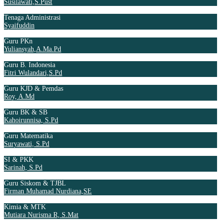
Susilawati,S.Pust
Tenaga Administrasi
Syaifuddin
Guru PKn
Yuliansyah,A.Ma.Pd
Guru B. Indonesia
Fitri Wulandari,S.Pd
Guru KJD & Pemdas
Roy, A.Md
Guru BK & SB
Kahoirunnisa, S.Pd
Guru Matematika
Suryawati, S.Pd
SI & PKK
Sarinah, S.Pd
Guru Siskom & TJBL
Firman Muhamad Nurdiana,SE
Kimia & MTK
Mutiara Nurisma R, S.Mat