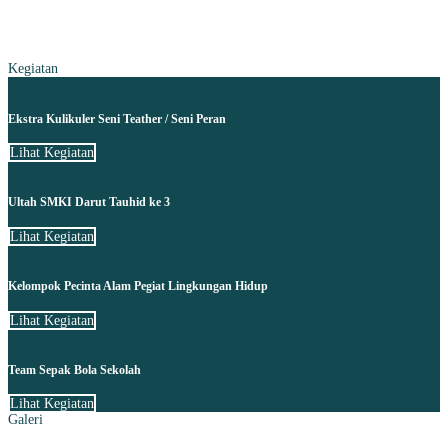
Kegiatan
Ekstra Kulikuler Seni Teather / Seni Peran
Lihat Kegiatan
Ultah SMKI Darut Tauhid ke 3
Lihat Kegiatan
Kelompok Pecinta Alam Pegiat Lingkungan Hidup
Lihat Kegiatan
Team Sepak Bola Sekolah
Lihat Kegiatan
Galeri