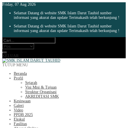
Friday, 07 Aug 2026
Selamat Datang di website SMK Islam Darut Tauhid sumber
informasi yang akurat dan update Terimakasih telah berkunjung !
Selamat Datang di website SMK Islam Darut Tauhid sumber
informasi yang akurat dan update Terimakasih telah berkunjung !
KELUAR
TUTUP MENU
Beranda
Profil
Sejarah
Visi Misi & Tujuan
Struktur Organisasi
AKREDITASI SMK
Kesiswaan
Galeri
Video
PPDB 2025
Ekskul
Fasilitas