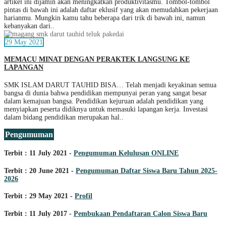
artikel ini dijamin akan meningkatkan produktivitasmu. Tombol-tombol
pintas di bawah ini adalah daftar eklusif yang akan memudahkan pekerjaan
harianmu. Mungkin kamu tahu beberapa dari trik di bawah ini, namun
kebanyakan dari..
29 May 2021
MEMACU MINAT DENGAN PERAKTEK LANGSUNG KE
LAPANGAN
SMK ISLAM DARUT TAUHID BISA… Telah menjadi keyakinan semua
bangsa di dunia bahwa pendidikan mempunyai peran yang sangat besar
dalam kemajuan bangsa. Pendidikan kejuruan adalah pendidikan yang
menyiapkan peserta didiknya untuk memasuki lapangan kerja. Investasi
dalam bidang pendidikan merupakan hal..
Pengumuman
Terbit : 11 July 2021 -
Pengumuman Kelulusan ONLINE
Terbit : 20 June 2021 -
Pengumuman Daftar Siswa Baru Tahun 2025-
2026
Terbit : 29 May 2021 -
Profil
Terbit : 11 July 2017 -
Pembukaan Pendaftaran Calon Siswa Baru