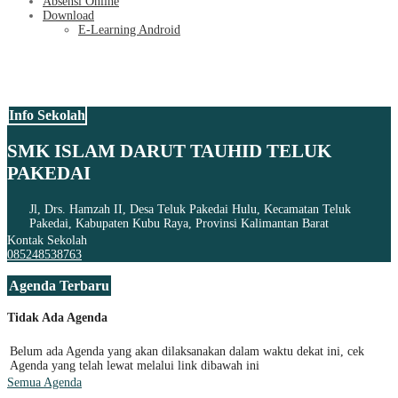
Absensi Online
Download
E-Learning Android
Info Sekolah
SMK ISLAM DARUT TAUHID TELUK
PAKEDAI
Jl, Drs. Hamzah II, Desa Teluk Pakedai Hulu, Kecamatan Teluk
Pakedai, Kabupaten Kubu Raya, Provinsi Kalimantan Barat
Kontak Sekolah
085248538763
Agenda Terbaru
Tidak Ada Agenda
Belum ada Agenda yang akan dilaksanakan dalam waktu dekat ini, cek
Agenda yang telah lewat melalui link dibawah ini
Semua Agenda