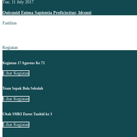
Tue, 11 July 2017
Quicquid Enima Sapientia Proficiscitur, Idconti
Fasilitas
Kegiatan
Kegiatan 17 Agustus Ke 73
Lihat Kegiatan
Team Sepak Bola Sekolah
Lihat Kegiatan
Ultah SMKI Darut Tauhid ke 3
Lihat Kegiatan