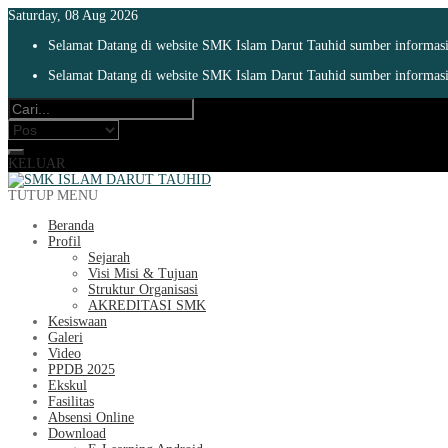
Saturday, 08 Aug 2026
Selamat Datang di website SMK Islam Darut Tauhid sumber informasi 
Selamat Datang di website SMK Islam Darut Tauhid sumber informasi 
KELUAR
TUTUP MENU
Beranda
Profil
Sejarah
Visi Misi & Tujuan
Struktur Organisasi
AKREDITASI SMK
Kesiswaan
Galeri
Video
PPDB 2025
Ekskul
Fasilitas
Absensi Online
Download