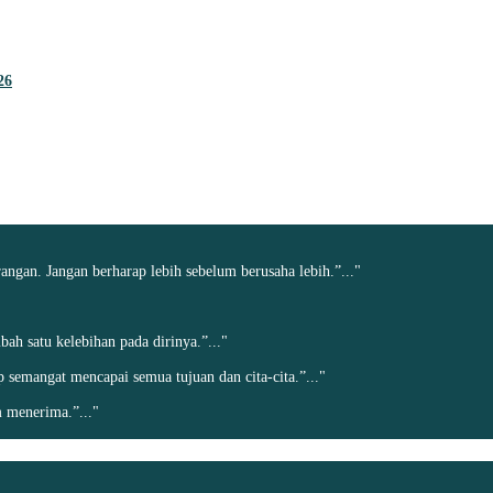
26
angan. Jangan berharap lebih sebelum berusaha lebih.”..."
h satu kelebihan pada dirinya.”..."
ap semangat mencapai semua tujuan dan cita-cita.”..."
 menerima.”..."