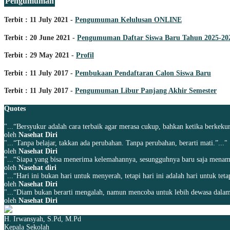
Pengumuman
Terbit : 11 July 2021 -
Pengumuman Kelulusan ONLINE
Terbit : 20 June 2021 -
Pengumuman Daftar Siswa Baru Tahun 2025-20
Terbit : 29 May 2021 -
Profil
Terbit : 11 July 2017 -
Pembukaan Pendaftaran Calon Siswa Baru
Terbit : 11 July 2017 -
Pengumuman Libur Panjang Akhir Semester
Quotes
"...“Bersyukur adalah cara terbaik agar merasa cukup, bahkan ketika berkekur
oleh
Nasehat Diri
"...“Tanpa belajar, takkan ada perubahan. Tanpa perubahan, berarti mati.”..."
oleh
Nasehat Diri
"...“Siapa yang bisa menerima kelemahannya, sesungguhnya baru saja menamba
oleh
Nasehat diri
"...“Hari ini bukan hari untuk menyerah, tetapi hari ini adalah hari untuk tet
oleh
Nasehat Diri
"...“Diam bukan berarti mengalah, namun mencoba untuk lebih dewasa dalam
oleh
Nasehat Diri
H. Irwansyah, S.Pd, M.Pd
Kepala Sekolah