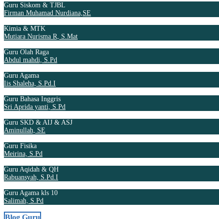
Guru Siskom & TJBL
Firman Muhamad Nurdiana,SE
Kimia & MTK
Mutiara Nurisma R, S.Mat
Guru Olah Raga
Abdul mahdi, S.Pd
Guru Agama
Iis Shaleha, S.Pd.I
Guru Bahasa Inggris
Sri Aprida yanti, S.Pd
Guru SKD & AIJ & ASJ
Aminullah, SE
Guru Fisika
Meirina, S.Pd
Guru Aqidah & QH
Rabuansyah, S.Pd.I
Guru Agama kls 10
Salimah, S.Pd
Blog Guru