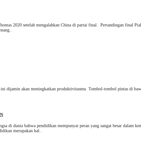
omas 2020 setelah mengalahkan China di partai final. Pertandingan final Pia
enang..
 ini dijamin akan meningkatkan produktivitasmu. Tombol-tombol pintas di baw
.
AN
 dunia bahwa pendidikan mempunyai peran yang sangat besar dalam kemaju
didikan merupakan hal..