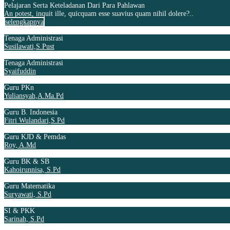
Pelajaran Serta Keteladanan Dari Para Pahlawan
An potest, inquit ille, quicquam esse suavius quam nihil dolere?..
selengkapnya
Tenaga Administrasi
Susilawati,S.Pust
Tenaga Administrasi
Syaifuddin
Guru PKn
Yuliansyah,A.Ma.Pd
Guru B. Indonesia
Fitri Wulandari,S.Pd
Guru KJD & Pemdas
Roy, A.Md
Guru BK & SB
Kahoirunnisa, S.Pd
Guru Matematika
Suryawati, S.Pd
SI & PKK
Sarinah, S.Pd