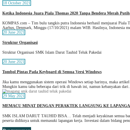
18 October 2021
Ketika Indonesia Juara Piala Thomas 2020 Tanpa Bendera Merah Putih
KOMPAS.com – Tim bulu tangkis putra Indonesia berhasil menjuarai Piala Th
Aarhus, Denmark, Minggu (17/10/2021) malam WIB. Hasilnya, Indonesia m
20 June 2021
Struktur Organisasi
Struktur Organisasi SMK Islam Darut Tauhid Teluk Pakedai
20 June 2021
Tombol Pintas Pada Keyboard di Semua Versi Windows
Jika kamu menggunakan sistem operasi Windows setiap harinya, maka artikel
Mungkin kamu tahu beberapa dari trik di bawah ini, namun kebanyakan dari.
29 May 2021
MEMACU MINAT DENGAN PERAKTEK LANGSUNG KE LAPANG
SMK ISLAM DARUT TAUHID BISA… Telah menjadi keyakinan semua bangsa di
peserta didiknya untuk memasuki lapangan kerja. Investasi dalam bidang pen