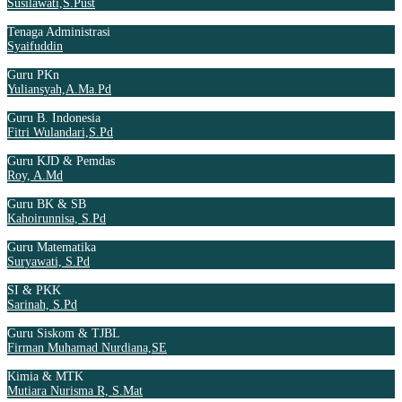
Susilawati,S.Pust
Tenaga Administrasi
Syaifuddin
Guru PKn
Yuliansyah,A.Ma.Pd
Guru B. Indonesia
Fitri Wulandari,S.Pd
Guru KJD & Pemdas
Roy, A.Md
Guru BK & SB
Kahoirunnisa, S.Pd
Guru Matematika
Suryawati, S.Pd
SI & PKK
Sarinah, S.Pd
Guru Siskom & TJBL
Firman Muhamad Nurdiana,SE
Kimia & MTK
Mutiara Nurisma R, S.Mat