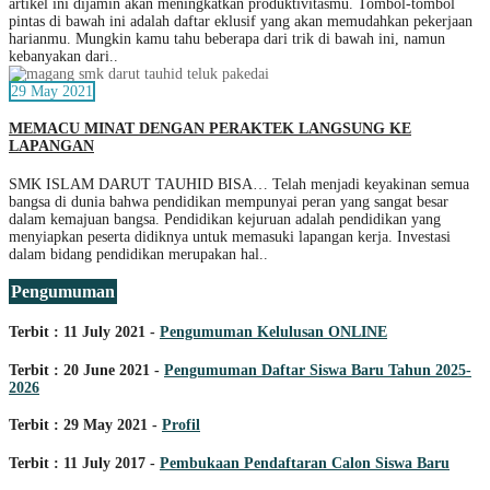
artikel ini dijamin akan meningkatkan produktivitasmu. Tombol-tombol
pintas di bawah ini adalah daftar eklusif yang akan memudahkan pekerjaan
harianmu. Mungkin kamu tahu beberapa dari trik di bawah ini, namun
kebanyakan dari..
29 May 2021
MEMACU MINAT DENGAN PERAKTEK LANGSUNG KE
LAPANGAN
SMK ISLAM DARUT TAUHID BISA… Telah menjadi keyakinan semua
bangsa di dunia bahwa pendidikan mempunyai peran yang sangat besar
dalam kemajuan bangsa. Pendidikan kejuruan adalah pendidikan yang
menyiapkan peserta didiknya untuk memasuki lapangan kerja. Investasi
dalam bidang pendidikan merupakan hal..
Pengumuman
Terbit : 11 July 2021 -
Pengumuman Kelulusan ONLINE
Terbit : 20 June 2021 -
Pengumuman Daftar Siswa Baru Tahun 2025-
2026
Terbit : 29 May 2021 -
Profil
Terbit : 11 July 2017 -
Pembukaan Pendaftaran Calon Siswa Baru