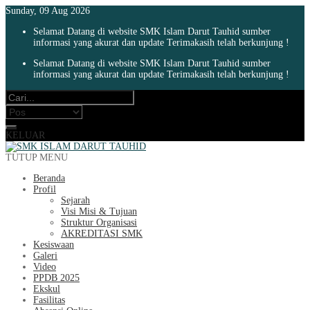
Sunday, 09 Aug 2026
Selamat Datang di website SMK Islam Darut Tauhid sumber
informasi yang akurat dan update Terimakasih telah berkunjung !
Selamat Datang di website SMK Islam Darut Tauhid sumber
informasi yang akurat dan update Terimakasih telah berkunjung !
KELUAR
TUTUP MENU
Beranda
Profil
Sejarah
Visi Misi & Tujuan
Struktur Organisasi
AKREDITASI SMK
Kesiswaan
Galeri
Video
PPDB 2025
Ekskul
Fasilitas