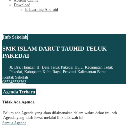
Absensi Online
Download
E-Learning Android
Info Sekolah
SMK ISLAM DARUT TAUHID TELUK
PAKEDAI
Jl, Drs. Hamzah II, Desa Teluk Pakedai Hulu, Kecamatan Teluk
Pakedai, Kabupaten Kubu Raya, Provinsi Kalimantan Barat
Kontak Sekolah
085248538763
Agenda Terbaru
Tidak Ada Agenda
Belum ada Agenda yang akan dilaksanakan dalam waktu dekat ini, cek
Agenda yang telah lewat melalui link dibawah ini
Semua Agenda