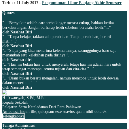
Terbit : 11 July 2017 -
Pengumuman Libur Panjang Akhir Semester
Quotes
"...“Bersyukur adalah cara terbaik agar merasa cukup, bahkan ketika
berkekurangan. Jangan berharap lebih sebelum berusaha lebih.”..."
oleh
Nasehat Diri
"...“Tanpa belajar, takkan ada perubahan. Tanpa perubahan, berarti
mati.”..."
oleh
Nasehat Diri
"...“Siapa yang bisa menerima kelemahannya, sesungguhnya baru saja
menambah satu kelebihan pada dirinya.”..."
oleh
Nasehat diri
"...“Hari ini bukan hari untuk menyerah, tetapi hari ini adalah hari untuk
tetap semangat mencapai semua tujuan dan cita-cita.”..."
oleh
Nasehat Diri
"...“Diam bukan berarti mengalah, namun mencoba untuk lebih dewasa
dalam menerima.”..."
oleh
Nasehat Diri
H. Irwansyah, S.Pd, M.Pd
Kepala Sekolah
Pelajaran Serta Keteladanan Dari Para Pahlawan
An potest, inquit ille, quicquam esse suavius quam nihil dolere?..
selengkapnya
Tenaga Administrasi