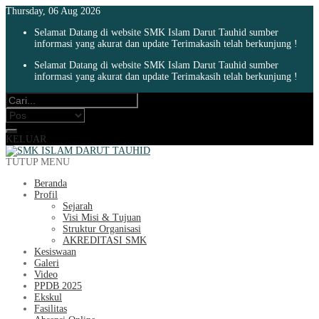
Thursday, 06 Aug 2026
Selamat Datang di website SMK Islam Darut Tauhid sumber
informasi yang akurat dan update Terimakasih telah berkunjung !
Selamat Datang di website SMK Islam Darut Tauhid sumber
informasi yang akurat dan update Terimakasih telah berkunjung !
KELUAR
TUTUP MENU
Beranda
Profil
Sejarah
Visi Misi & Tujuan
Struktur Organisasi
AKREDITASI SMK
Kesiswaan
Galeri
Video
PPDB 2025
Ekskul
Fasilitas