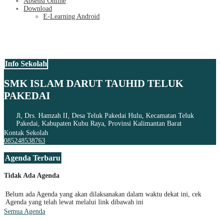
Absensi Online
Download
E-Learning Android
Info Sekolah
SMK ISLAM DARUT TAUHID TELUK
PAKEDAI
Jl, Drs. Hamzah II, Desa Teluk Pakedai Hulu, Kecamatan Teluk
Pakedai, Kabupaten Kubu Raya, Provinsi Kalimantan Barat
Kontak Sekolah
085248538763
Agenda Terbaru
Tidak Ada Agenda
Belum ada Agenda yang akan dilaksanakan dalam waktu dekat ini, cek
Agenda yang telah lewat melalui link dibawah ini
Semua Agenda