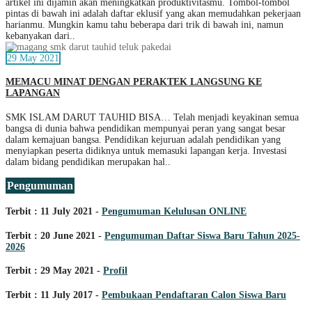
artikel ini dijamin akan meningkatkan produktivitasmu. Tombol-tombol
pintas di bawah ini adalah daftar eklusif yang akan memudahkan pekerjaan
harianmu. Mungkin kamu tahu beberapa dari trik di bawah ini, namun
kebanyakan dari..
29 May 2021
MEMACU MINAT DENGAN PERAKTEK LANGSUNG KE
LAPANGAN
SMK ISLAM DARUT TAUHID BISA… Telah menjadi keyakinan semua
bangsa di dunia bahwa pendidikan mempunyai peran yang sangat besar
dalam kemajuan bangsa. Pendidikan kejuruan adalah pendidikan yang
menyiapkan peserta didiknya untuk memasuki lapangan kerja. Investasi
dalam bidang pendidikan merupakan hal..
Pengumuman
Terbit : 11 July 2021 -
Pengumuman Kelulusan ONLINE
Terbit : 20 June 2021 -
Pengumuman Daftar Siswa Baru Tahun 2025-
2026
Terbit : 29 May 2021 -
Profil
Terbit : 11 July 2017 -
Pembukaan Pendaftaran Calon Siswa Baru