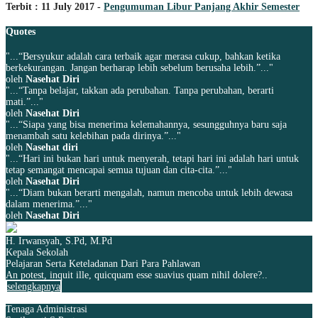
Terbit : 11 July 2017 -
Pengumuman Libur Panjang Akhir Semester
Quotes
"...“Bersyukur adalah cara terbaik agar merasa cukup, bahkan ketika
berkekurangan. Jangan berharap lebih sebelum berusaha lebih.”..."
oleh
Nasehat Diri
"...“Tanpa belajar, takkan ada perubahan. Tanpa perubahan, berarti
mati.”..."
oleh
Nasehat Diri
"...“Siapa yang bisa menerima kelemahannya, sesungguhnya baru saja
menambah satu kelebihan pada dirinya.”..."
oleh
Nasehat diri
"...“Hari ini bukan hari untuk menyerah, tetapi hari ini adalah hari untuk
tetap semangat mencapai semua tujuan dan cita-cita.”..."
oleh
Nasehat Diri
"...“Diam bukan berarti mengalah, namun mencoba untuk lebih dewasa
dalam menerima.”..."
oleh
Nasehat Diri
H. Irwansyah, S.Pd, M.Pd
Kepala Sekolah
Pelajaran Serta Keteladanan Dari Para Pahlawan
An potest, inquit ille, quicquam esse suavius quam nihil dolere?..
selengkapnya
Tenaga Administrasi