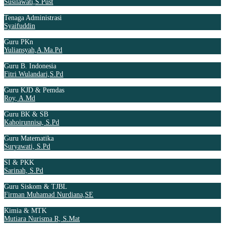
Susilawati,S.Pust
Tenaga Administrasi
Syaifuddin
Guru PKn
Yuliansyah,A.Ma.Pd
Guru B. Indonesia
Fitri Wulandari,S.Pd
Guru KJD & Pemdas
Roy, A.Md
Guru BK & SB
Kahoirunnisa, S.Pd
Guru Matematika
Suryawati, S.Pd
SI & PKK
Sarinah, S.Pd
Guru Siskom & TJBL
Firman Muhamad Nurdiana,SE
Kimia & MTK
Mutiara Nurisma R, S.Mat