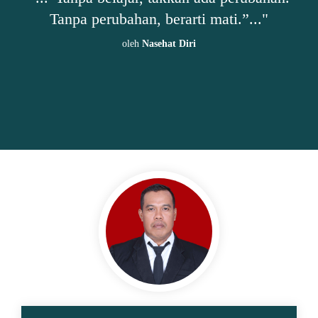
Tanpa perubahan, berarti mati.”..."
k
h
oleh
Nasehat Diri