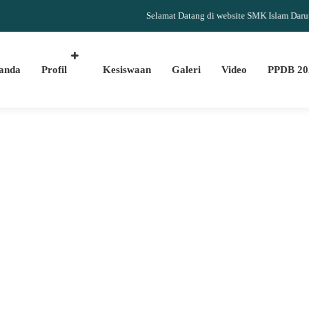
Selamat Datang di website SMK Islam Darut Tauh
anda
Profil
Kesiswaan
Galeri
Video
PPDB 20