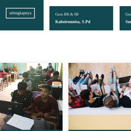
selengkapnya
D & Pemdas
Guru BK & SB
Gur
Md
Kahoirunnisa, S.Pd
Su