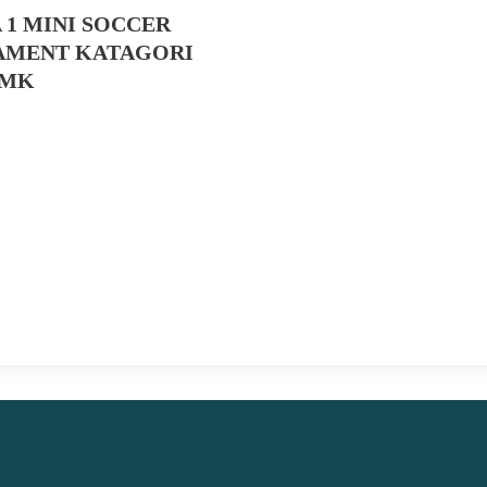
 1 MINI SOCCER
Ketika Indonesia Juara Piala
AMENT KATAGORI
Thomas 2020 Tanpa Bendera
SMK
Merah Putih
KOMPAS.com – Tim bulu tangkis putra
Indonesia berhasil menjuarai Piala Thomas 2020
setelah mengalahkan China di partai final.
Pertandingan final Piala Thomas 2020 antara
Indonesia dan China berlangsung di Ceres Arena,
Aarhus, Denmark, Minggu (17/10/2021) malam
WIB. Hasilnya, Indonesia menang..