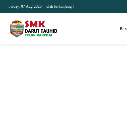
dan update Terimakasih telah berkunjung !
Friday, 07 Aug 2026
Ber