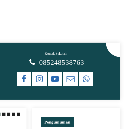
Kontak Sekolah
085248538763
Pengumuman
20 June 2021