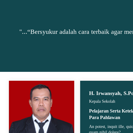
"...“Bersyukur adalah cara terbaik agar m
H. Irwansyah, S.P
Kepala Sekolah
Pelajaran Serta Kete
Para Pahlawan
An potest, inquit ille, qu
quam nihil dolere?..