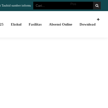
id sumber informasi yang akurat dan update Terimakasih telah berkunjung !
25
Ekskul
Fasilitas
Absensi Online
Download