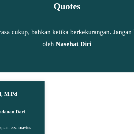
Quotes
erasa cukup, bahkan ketika berkekurangan. Jangan b
oleh
Nasehat Diri
d, M.Pd
ladanan Dari
icquam esse suavius