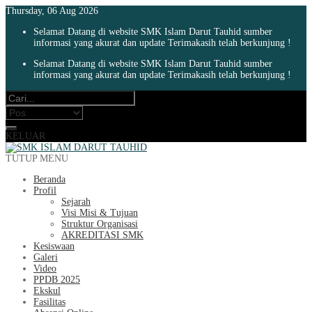
Thursday, 06 Aug 2026
Selamat Datang di website SMK Islam Darut Tauhid sumber
informasi yang akurat dan update Terimakasih telah berkunjung !
Selamat Datang di website SMK Islam Darut Tauhid sumber
informasi yang akurat dan update Terimakasih telah berkunjung !
KELUAR
TUTUP MENU
Beranda
Profil
Sejarah
Visi Misi & Tujuan
Struktur Organisasi
AKREDITASI SMK
Kesiswaan
Galeri
Video
PPDB 2025
Ekskul
Fasilitas