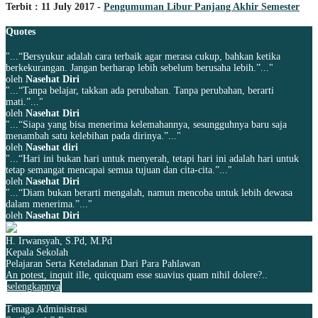
Terbit : 11 July 2017 -
Pengumuman Libur Panjang Akhir Semester
Quotes
"...“Bersyukur adalah cara terbaik agar merasa cukup, bahkan ketika
berkekurangan. Jangan berharap lebih sebelum berusaha lebih.”..."
oleh
Nasehat Diri
"...“Tanpa belajar, takkan ada perubahan. Tanpa perubahan, berarti
mati.”..."
oleh
Nasehat Diri
"...“Siapa yang bisa menerima kelemahannya, sesungguhnya baru saja
menambah satu kelebihan pada dirinya.”..."
oleh
Nasehat diri
"...“Hari ini bukan hari untuk menyerah, tetapi hari ini adalah hari untuk
tetap semangat mencapai semua tujuan dan cita-cita.”..."
oleh
Nasehat Diri
"...“Diam bukan berarti mengalah, namun mencoba untuk lebih dewasa
dalam menerima.”..."
oleh
Nasehat Diri
H. Irwansyah, S.Pd, M.Pd
Kepala Sekolah
Pelajaran Serta Keteladanan Dari Para Pahlawan
An potest, inquit ille, quicquam esse suavius quam nihil dolere?..
selengkapnya
Tenaga Administrasi