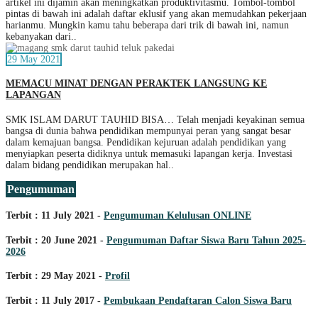
artikel ini dijamin akan meningkatkan produktivitasmu. Tombol-tombol
pintas di bawah ini adalah daftar eklusif yang akan memudahkan pekerjaan
harianmu. Mungkin kamu tahu beberapa dari trik di bawah ini, namun
kebanyakan dari..
29 May 2021
MEMACU MINAT DENGAN PERAKTEK LANGSUNG KE
LAPANGAN
SMK ISLAM DARUT TAUHID BISA… Telah menjadi keyakinan semua
bangsa di dunia bahwa pendidikan mempunyai peran yang sangat besar
dalam kemajuan bangsa. Pendidikan kejuruan adalah pendidikan yang
menyiapkan peserta didiknya untuk memasuki lapangan kerja. Investasi
dalam bidang pendidikan merupakan hal..
Pengumuman
Terbit : 11 July 2021 -
Pengumuman Kelulusan ONLINE
Terbit : 20 June 2021 -
Pengumuman Daftar Siswa Baru Tahun 2025-
2026
Terbit : 29 May 2021 -
Profil
Terbit : 11 July 2017 -
Pembukaan Pendaftaran Calon Siswa Baru