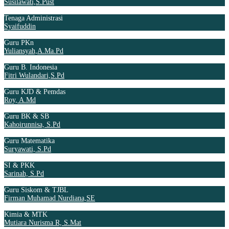
Susilawati,S.Pust
Tenaga Administrasi
Syaifuddin
Guru PKn
Yuliansyah,A.Ma.Pd
Guru B. Indonesia
Fitri Wulandari,S.Pd
Guru KJD & Pemdas
Roy, A.Md
Guru BK & SB
Kahoirunnisa, S.Pd
Guru Matematika
Suryawati, S.Pd
SI & PKK
Sarinah, S.Pd
Guru Siskom & TJBL
Firman Muhamad Nurdiana,SE
Kimia & MTK
Mutiara Nurisma R, S.Mat