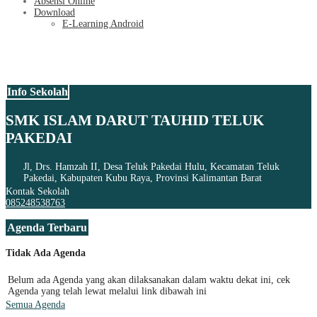
Absensi Online
Download
E-Learning Android
Info Sekolah
SMK ISLAM DARUT TAUHID TELUK
PAKEDAI
Jl, Drs. Hamzah II, Desa Teluk Pakedai Hulu, Kecamatan Teluk
Pakedai, Kabupaten Kubu Raya, Provinsi Kalimantan Barat
Kontak Sekolah
085248538763
Agenda Terbaru
Tidak Ada Agenda
Belum ada Agenda yang akan dilaksanakan dalam waktu dekat ini, cek
Agenda yang telah lewat melalui link dibawah ini
Semua Agenda