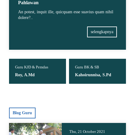
Pahlawan
An potest, inquit ille, quicquam esse suavius quam nihil
dolere?..
selengkapnya
Guru KJD & Pemdas
Guru BK & SB
Roy, A.Md
Kahoirunnisa, S.Pd
Blog Guru
Thu, 21 October 2021