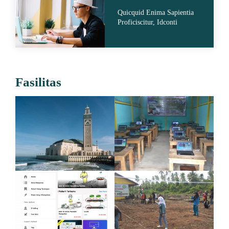
Quicquid Enima Sapientia
Proficiscitur, Idconti
Fasilitas