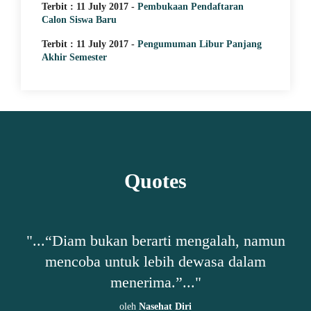
Terbit : 11 July 2017 -
Pembukaan Pendaftaran
Calon Siswa Baru
Terbit : 11 July 2017 -
Pengumuman Libur Panjang
Akhir Semester
Quotes
,
"...“Diam bukan berarti mengalah, namun
"
mencoba untuk lebih dewasa dalam
ta-
menerima.”..."
b
oleh
Nasehat Diri