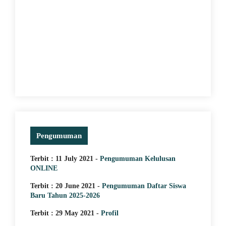
5
29 May 2021
J
MEMACU MINAT DENGAN
T
PERAKTEK LANGSUNG KE
S
LAPANGAN
Pengumuman
Terbit : 11 July 2021 -
Pengumuman Kelulusan
ONLINE
Terbit : 20 June 2021 -
Pengumuman Daftar Siswa
Baru Tahun 2025-2026
Terbit : 29 May 2021 -
Profil